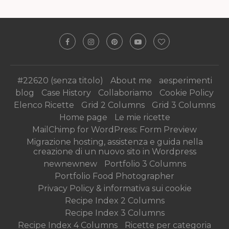
#22620 (senza titolo)
About me
aesperimenti
blog
Case History
Collaboriamo
Cookie Policy
Elenco Ricette
Grid 2 Columns
Grid 3 Columns
Home page
Le mie ricette
MailChimp for WordPress: Form Preview
Migrazione hosting, assistenza e guida nella
creazione di un nuovo sito in Wordpress
newnewnew
Portfolio 3 Columns
Portfolio Food Photographer
Privacy Policy & informativa sui cookie
Recipe Index 2 Columns
Recipe Index 3 Columns
Recipe Index 4 Columns
Ricette per categoria