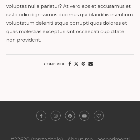
voluptas nulla pariatur? At vero eos et accusamus et
iusto odio dignissimos ducimus qui blanditiis esentium
voluptatum deleniti atque corrupti quos dolores et
quas molestias excepturi sint occaecati cupiditate
non provident.
CONDIVIDI
#22620 (senza titolo)
About me
aesperimenti