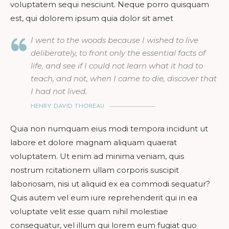
voluptatem sequi nesciunt. Neque porro quisquam
est, qui dolorem ipsum quia dolor sit amet
I went to the woods because I wished to live
deliberately, to front only the essential facts of
life, and see if I could not learn what it had to
teach, and not, when I came to die, discover that
I had not lived.
HENRY DAVID THOREAU
Quia non numquam eius modi tempora incidunt ut
labore et dolore magnam aliquam quaerat
voluptatem. Ut enim ad minima veniam, quis
nostrum rcitationem ullam corporis suscipit
laboriosam, nisi ut aliquid ex ea commodi sequatur?
Quis autem vel eum iure reprehenderit qui in ea
voluptate velit esse quam nihil molestiae
consequatur, vel illum qui lorem eum fugiat quo