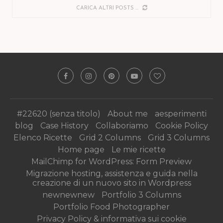
MI SPIACE NON CI SONO ALTRI POST
#22620 (senza titolo)
About me
aesperimenti
blog
Case History
Collaboriamo
Cookie Policy
Elenco Ricette
Grid 2 Columns
Grid 3 Columns
Home page
Le mie ricette
MailChimp for WordPress: Form Preview
Migrazione hosting, assistenza e guida nella
creazione di un nuovo sito in Wordpress
newnewnew
Portfolio 3 Columns
Portfolio Food Photographer
Privacy Policy & informativa sui cookie