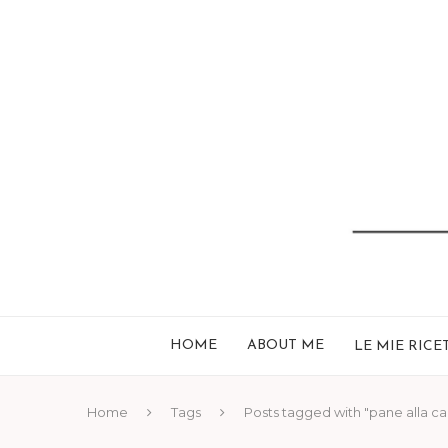
HOME
ABOUT ME
LE MIE RICE
Home
Tags
Posts tagged with "pane alla ca