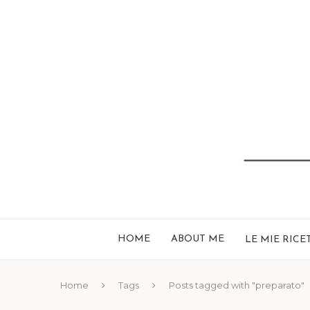
HOME
ABOUT ME
LE MIE RICE
Home
Tags
Posts tagged with "preparato"