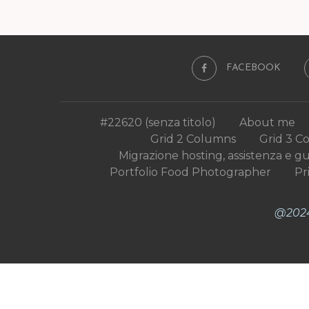
FACEBOOK
#22620 (senza titolo)
About me
Grid 2 Columns
Grid 3 C
Migrazione hosting, assistenza e g
Portfolio Food Photographer
Pr
@2024 