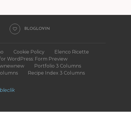
BLOGLOVIN
mo
Cookie Policy
Elenco Ricette
for WordPress: Form Preview
ewnewnew
Portfolio 3 Columns
Columns
Recipe Index 3 Columns
bleclik