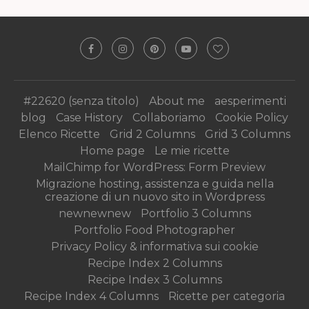
#22620 (senza titolo)
About me
aesperimenti
blog
Case History
Collaboriamo
Cookie Policy
Elenco Ricette
Grid 2 Columns
Grid 3 Columns
Home page
Le mie ricette
MailChimp for WordPress: Form Preview
Migrazione hosting, assistenza e guida nella
creazione di un nuovo sito in Wordpress
newnewnew
Portfolio 3 Columns
Portfolio Food Photographer
Privacy Policy & informativa sui cookie
Recipe Index 2 Columns
Recipe Index 3 Columns
Recipe Index 4 Columns
Ricette per categoria