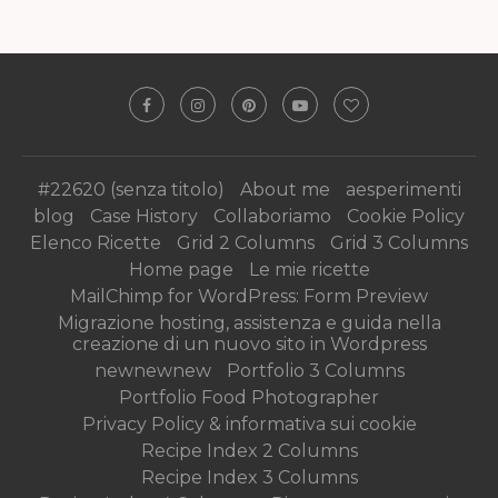
#22620 (senza titolo)
About me
aesperimenti
blog
Case History
Collaboriamo
Cookie Policy
Elenco Ricette
Grid 2 Columns
Grid 3 Columns
Home page
Le mie ricette
MailChimp for WordPress: Form Preview
Migrazione hosting, assistenza e guida nella
creazione di un nuovo sito in Wordpress
newnewnew
Portfolio 3 Columns
Portfolio Food Photographer
Privacy Policy & informativa sui cookie
Recipe Index 2 Columns
Recipe Index 3 Columns