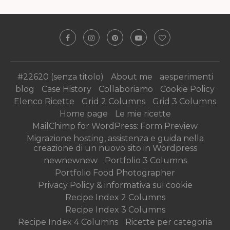
#22620 (senza titolo)
About me
aesperimenti
blog
Case History
Collaboriamo
Cookie Policy
Elenco Ricette
Grid 2 Columns
Grid 3 Columns
Home page
Le mie ricette
MailChimp for WordPress: Form Preview
Migrazione hosting, assistenza e guida nella
creazione di un nuovo sito in Wordpress
newnewnew
Portfolio 3 Columns
Portfolio Food Photographer
Privacy Policy & informativa sui cookie
Recipe Index 2 Columns
Recipe Index 3 Columns
Recipe Index 4 Columns
Ricette per categoria