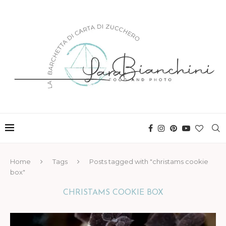
Home
Tags
Posts tagged with "christams cookie
box"
CHRISTAMS COOKIE BOX