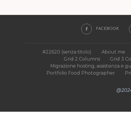
FACEBOOK
#22620 (senza titolo)
About me
Grid 2 Columns
Grid 3 C
Migrazione hosting, assistenza e g
Portfolio Food Photographer
Pr
@2024 