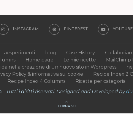
INSTAGRAM
PINTEREST
YOUTUBE
aesperimenti
blog
Case History
Collaboria
olumns
Home page
Le mie ricette
MailChimp 
uida nella creazione di un nuovo sito in Wordpress
n
ivacy Policy & informativa sui cookie
Recipe Index 2 
Recipe Index 4 Columns
Ricette per categoria
- Tutti i diritti riservati. Designed and Developed by
du
TORNA SU