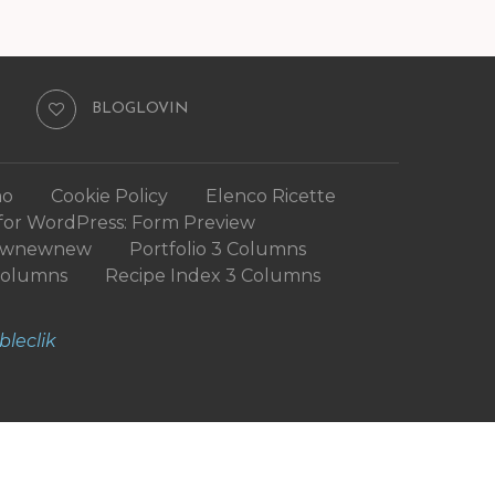
BLOGLOVIN
mo
Cookie Policy
Elenco Ricette
for WordPress: Form Preview
ewnewnew
Portfolio 3 Columns
Columns
Recipe Index 3 Columns
bleclik