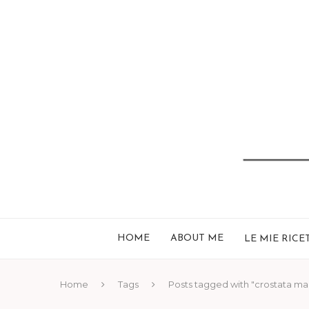
HOME
ABOUT ME
LE MIE RICE
Home
Tags
Posts tagged with "crostata ma