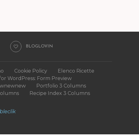
BLOGLOVIN
mo
Cookie Policy
Elenco Ricette
for WordPress: Form Preview
ewnewnew
Portfolio 3 Columns
Columns
Recipe Index 3 Columns
bleclik