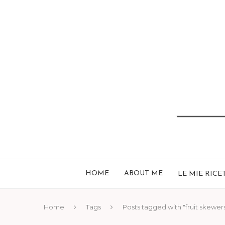
HOME
ABOUT ME
LE MIE RICE
Home
Tags
Posts tagged with "fruit skewer