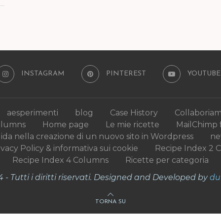
INSTAGRAM
PINTEREST
YOUTUBE
aesperimenti
blog
Case History
Collaboria
olumns
Home page
Le mie ricette
MailChimp 
uida nella creazione di un nuovo sito in Wordpress
n
ivacy Policy & informativa sui cookie
Recipe Index 2 
Recipe Index 4 Columns
Ricette per categoria
- Tutti i diritti riservati. Designed and Developed by
du
TORNA SU