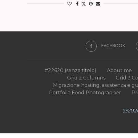
FACEBOOK
#22620 (senza titolo)
About me
Grid 2 Columns
Grid 3 C
Migrazione hosting, assistenza e g
Portfolio Food Photographer
Pr
@2024 