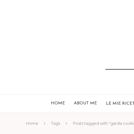
HOME
ABOUT ME
LE MIE RICE
Home
Tags
Posts tagged with "garda cook