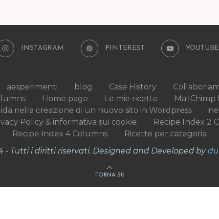
INSTAGRAM
PINTEREST
YOUTUBE
aesperimenti
blog
Case History
Collaboria
olumns
Home page
Le mie ricette
MailChimp 
uida nella creazione di un nuovo sito in Wordpress
n
ivacy Policy & informativa sui cookie
Recipe Index 2 
Recipe Index 4 Columns
Ricette per categoria
- Tutti i diritti riservati. Designed and Developed by
du
TORNA SU