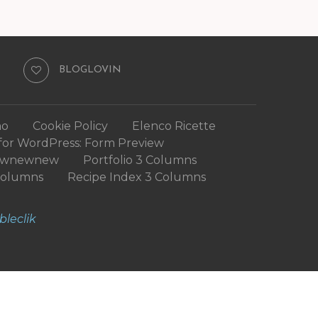
BLOGLOVIN
mo
Cookie Policy
Elenco Ricette
for WordPress: Form Preview
ewnewnew
Portfolio 3 Columns
Columns
Recipe Index 3 Columns
bleclik