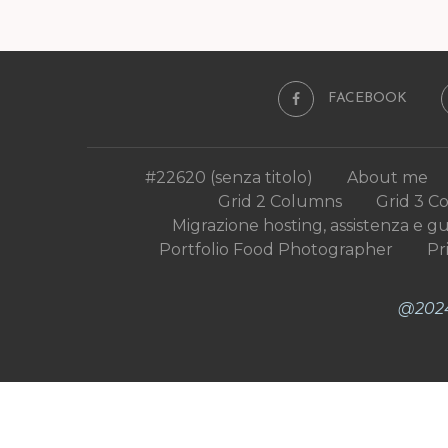
FACEBOOK
#22620 (senza titolo)
About me
Grid 2 Columns
Grid 3 C
Migrazione hosting, assistenza e g
Portfolio Food Photographer
Pr
@2024 