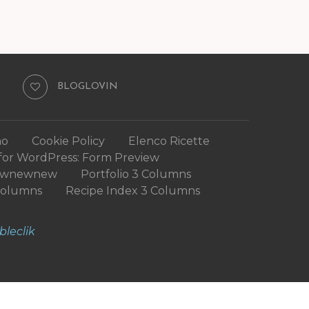
BLOGLOVIN
mo
Cookie Policy
Elenco Ricette
for WordPress: Form Preview
ewnewnew
Portfolio 3 Columns
Columns
Recipe Index 3 Columns
bleclik