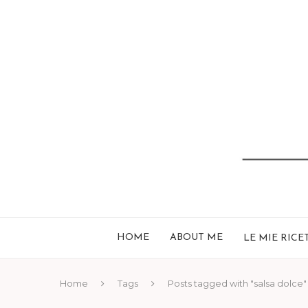
HOME
ABOUT ME
LE MIE RICE
Home
Tags
Posts tagged with "salsa dolce"