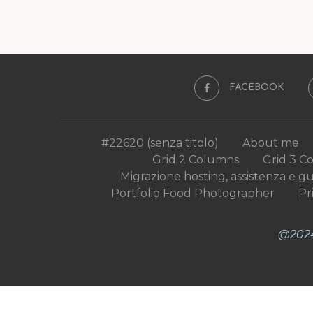
FACEBOOK
#22620 (senza titolo)
About me
Grid 2 Columns
Grid 3 C
Migrazione hosting, assistenza e g
Portfolio Food Photographer
Pr
@2024 