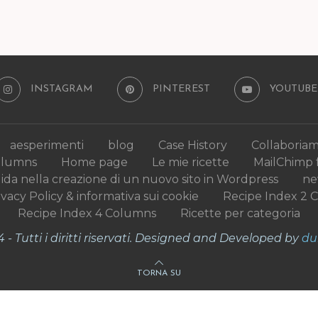
INSTAGRAM
PINTEREST
YOUTUBE
aesperimenti
blog
Case History
Collaboria
olumns
Home page
Le mie ricette
MailChimp 
uida nella creazione di un nuovo sito in Wordpress
n
ivacy Policy & informativa sui cookie
Recipe Index 2 
Recipe Index 4 Columns
Ricette per categoria
- Tutti i diritti riservati. Designed and Developed by
du
TORNA SU