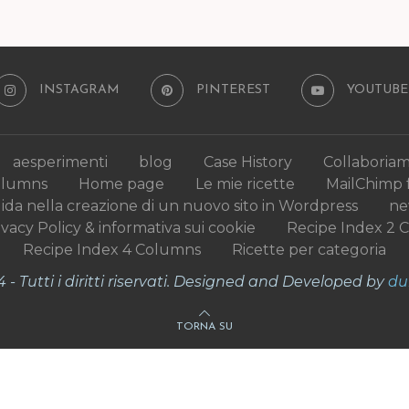
INSTAGRAM
PINTEREST
YOUTUBE
aesperimenti
blog
Case History
Collaboria
olumns
Home page
Le mie ricette
MailChimp 
uida nella creazione di un nuovo sito in Wordpress
n
ivacy Policy & informativa sui cookie
Recipe Index 2 
Recipe Index 4 Columns
Ricette per categoria
- Tutti i diritti riservati. Designed and Developed by
du
TORNA SU