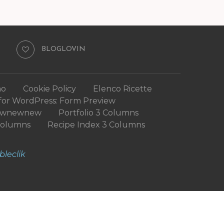
BLOGLOVIN
mo
Cookie Policy
Elenco Ricette
for WordPress: Form Preview
ewnewnew
Portfolio 3 Columns
Columns
Recipe Index 3 Columns
bleclik