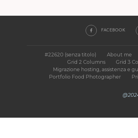
FACEBOOK
#22620 (senza titolo)
About me
Grid 2 Columns
Grid 3 C
Migrazione hosting, assistenza e g
Portfolio Food Photographer
Pr
@2024 