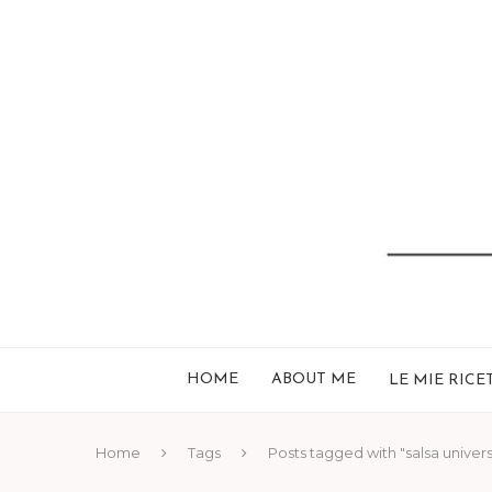
HOME
ABOUT ME
LE MIE RICE
Home
Tags
Posts tagged with "salsa univer