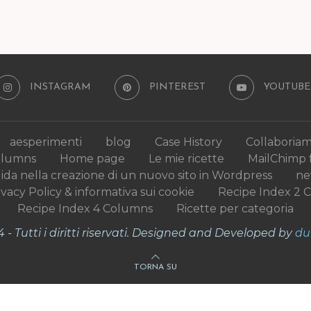
INSTAGRAM
PINTEREST
YOUTUBE
aesperimenti
blog
Case History
Collaboria
olumns
Home page
Le mie ricette
MailChimp 
uida nella creazione di un nuovo sito in Wordpress
n
ivacy Policy & informativa sui cookie
Recipe Index 2 
Recipe Index 4 Columns
Ricette per categoria
- Tutti i diritti riservati. Designed and Developed by
du
TORNA SU