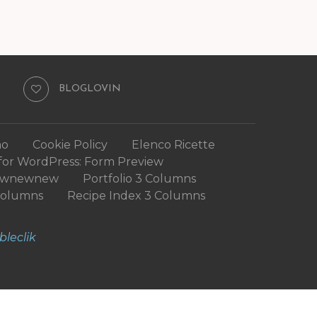
BLOGLOVIN
mo
Cookie Policy
Elenco Ricette
for WordPress: Form Preview
ewnewnew
Portfolio 3 Columns
Columns
Recipe Index 3 Columns
bleclik