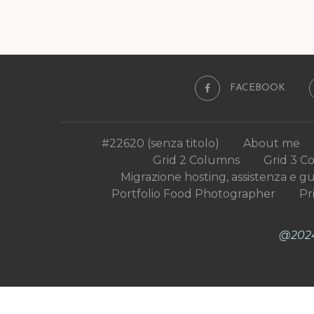
FACEBOOK
#22620 (senza titolo)
About me
Grid 2 Columns
Grid 3 C
Migrazione hosting, assistenza e g
Portfolio Food Photographer
Pr
@2024 