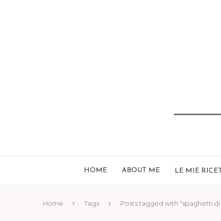
HOME
ABOUT ME
LE MIE RICE
Home
Tags
Posts tagged with "spaghetti di