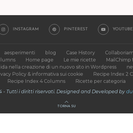
INSTAGRAM
PINTEREST
YOUTUBE
aesperimenti
blog
Case History
Collaboria
olumns
Home page
Le mie ricette
MailChimp 
uida nella creazione di un nuovo sito in Wordpress
n
ivacy Policy & informativa sui cookie
Recipe Index 2 
Recipe Index 4 Columns
Ricette per categoria
- Tutti i diritti riservati. Designed and Developed by
du
TORNA SU