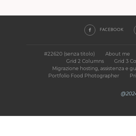
FACEBOOK
#22620 (senza titolo)
About me
Grid 2 Columns
Grid 3 C
Migrazione hosting, assistenza e g
Portfolio Food Photographer
Pr
@2024 