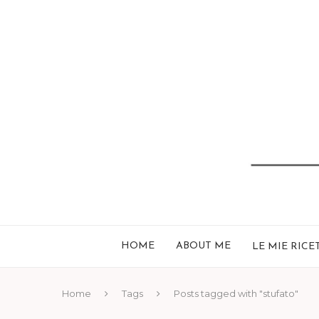
HOME
ABOUT ME
LE MIE RICE
Home
Tags
Posts tagged with "stufato"