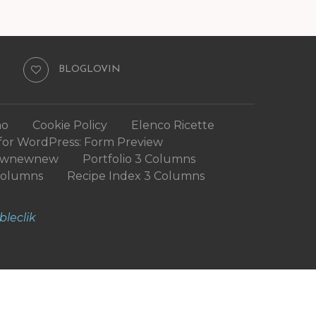
BLOGLOVIN
mo
Cookie Policy
Elenco Ricette
for WordPress: Form Preview
ewnewnew
Portfolio 3 Columns
Columns
Recipe Index 3 Columns
bleclik