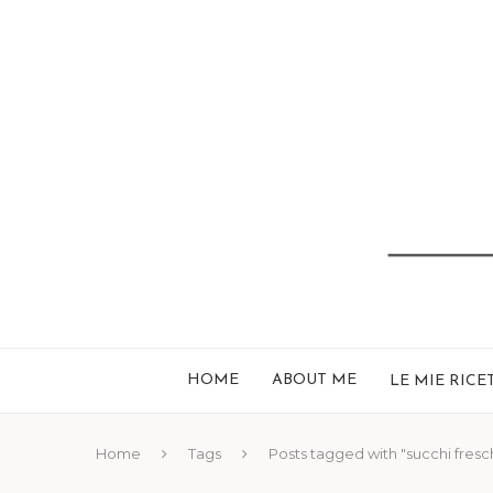
HOME
ABOUT ME
LE MIE RICE
Home
Tags
Posts tagged with "succhi fresc