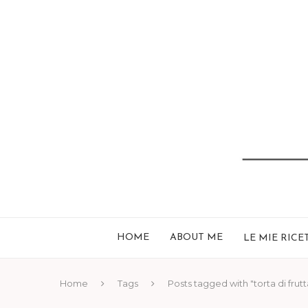
HOME
ABOUT ME
LE MIE RICE
Home
Tags
Posts tagged with "torta di frutt