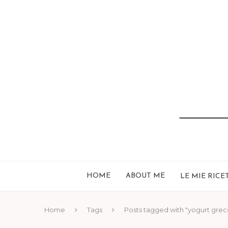
HOME
ABOUT ME
LE MIE RICE
Home
Tags
Posts tagged with "yogurt grec