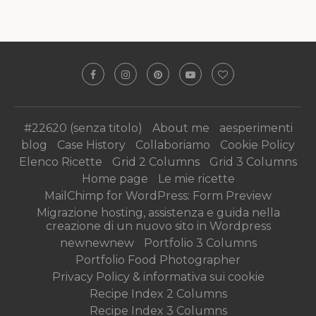
#22620 (senza titolo)
About me
aesperimenti
blog
Case History
Collaboriamo
Cookie Policy
Elenco Ricette
Grid 2 Columns
Grid 3 Columns
Home page
Le mie ricette
MailChimp for WordPress: Form Preview
Migrazione hosting, assistenza e guida nella
creazione di un nuovo sito in Wordpress
newnewnew
Portfolio 3 Columns
Portfolio Food Photographer
Privacy Policy & informativa sui cookie
Recipe Index 2 Columns
Recipe Index 3 Columns