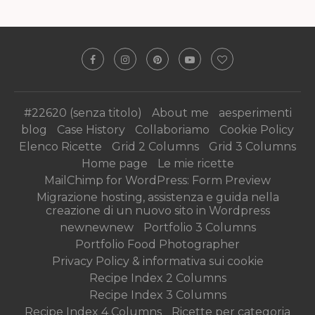
#22620 (senza titolo)
About me
aesperimenti
blog
Case History
Collaboriamo
Cookie Policy
Elenco Ricette
Grid 2 Columns
Grid 3 Columns
Home page
Le mie ricette
MailChimp for WordPress: Form Preview
Migrazione hosting, assistenza e guida nella
creazione di un nuovo sito in Wordpress
newnewnew
Portfolio 3 Columns
Portfolio Food Photographer
Privacy Policy & informativa sui cookie
Recipe Index 2 Columns
Recipe Index 3 Columns
Recipe Index 4 Columns
Ricette per categoria