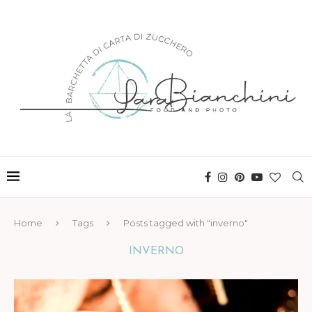
Home
Tags
Posts tagged with "inverno"
INVERNO