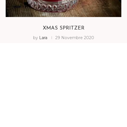
XMAS SPRITZER
by
Lara
29 Novembre 2020
l’aperitivo di Natale Lo sapete tutti che sono veneta?
No?!? Eh si sono veneta, e come tale nel mio sangue
scorre una adeguata percentuale di spritz…
rigorosamente al bitter, che …
Leggi di più