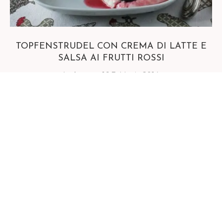
TOPFENSTRUDEL CON CREMA DI LATTE E
SALSA AI FRUTTI ROSSI
by
Lara
16 Febbraio 2014
-Topfenstrudel con crema di latte e salsa ai frutti
rossi – Una foodblogger non pubblica mai di
Domenica, tutte le brave foodblogger lo sanno… e io
…
Leggi di più