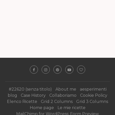
#22620 (senza titolo)
About me
aesperimenti
blog
Case History
Collaboriamo
Cookie Policy
Elenco Ricette
Grid 2 Columns
Grid 3 Columns
Home page
Le mie ricette
MailChimp for WordPress: Form Preview