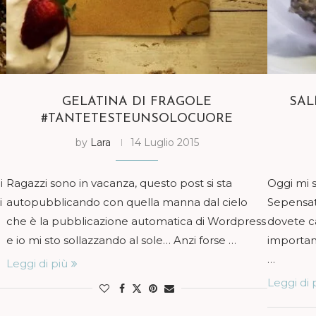
GELATINA DI FRAGOLE
SAL
#TANTETESTEUNSOLOCUORE
by
Lara
14 Luglio 2015
i
Ragazzi sono in vacanza, questo post si sta
Oggi mi 
i
autopubblicando con quella manna dal cielo
Sepensate
che è la pubblicazione automatica di Wordpress
dovete ca
e io mi sto sollazzando al sole… Anzi forse …
importanz
…
Leggi di più
Leggi di 