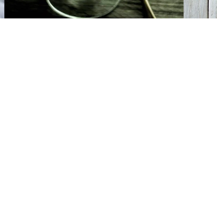
MUUMUU E LA CASE AIL
I
by
Lara
26 Novembre 2014
Budino al pistacchio Cameo Seeeeeeeeee lo so
Non chied
che sono una foodblogger e che noi i preparati
proprio n
mica li mangiamo…. noi le torte le facciamo a
politico 
a
mano nel solito vecchio modo …
farsi ben
Leggi di più
Leggi di 