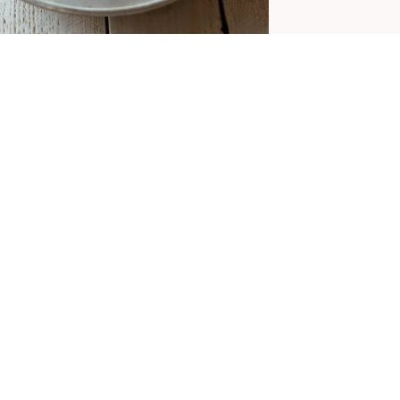
UMIDO DI PESCE
by
Lara
27 Ottobre 2014
etemi il nome, che i nomi dei politici
on mi si fissano, basta che passi un
in TV che tutto il mio fisionomismo va a
edire… …
più