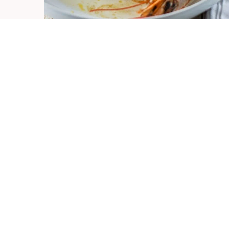
RISOTTO AL RADICCHIO E UVA ROSA
CARAMELLATA SU FONDUTA FREDDA D
CASATELLA
by
Lara
6 Dicembre 2014
La Lucania è una terra ricca di fascino, forse non
tra le mete di grido del turismo italiano ma non 
ragione, una terra che produce prodotti
meravigliosi e conserva …
Leggi di più