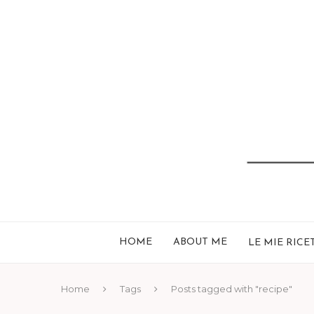
HOME
ABOUT ME
LE MIE RICE
Home
Tags
Posts tagged with "recipe"