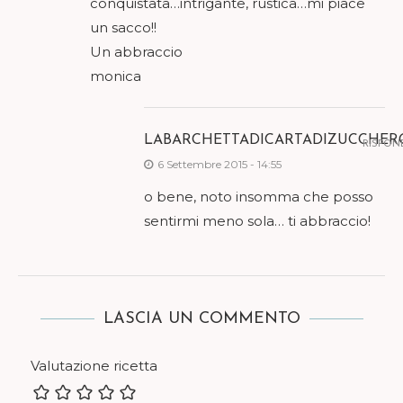
conquistata…intrigante, rustica…mi piace
un sacco!!
Un abbraccio
monica
LABARCHETTADICARTADIZUCCHER
RISPON
6 Settembre 2015 - 14:55
o bene, noto insomma che posso
sentirmi meno sola… ti abbraccio!
LASCIA UN COMMENTO
Valutazione ricetta