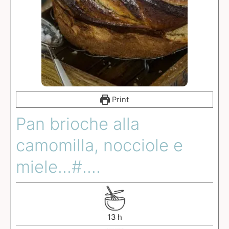
Print
Pan brioche alla
camomilla, nocciole e
miele...#....
13
h