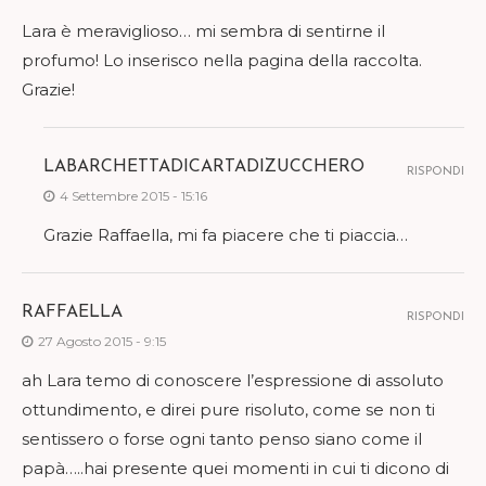
Lara è meraviglioso… mi sembra di sentirne il
profumo! Lo inserisco nella pagina della raccolta.
Grazie!
LABARCHETTADICARTADIZUCCHERO
RISPONDI
4 Settembre 2015 - 15:16
Grazie Raffaella, mi fa piacere che ti piaccia…
RAFFAELLA
RISPONDI
27 Agosto 2015 - 9:15
ah Lara temo di conoscere l’espressione di assoluto
ottundimento, e direi pure risoluto, come se non ti
sentissero o forse ogni tanto penso siano come il
papà…..hai presente quei momenti in cui ti dicono di