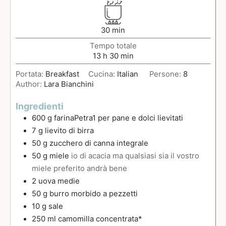
30
min
Tempo totale
13
h
30
min
Portata:
Breakfast
Cucina:
Italian
Persone:
8
Author:
Lara Bianchini
Ingredienti
600
g
farinaPetra1 per pane e dolci lievitati
7
g
lievito di birra
50
g
zucchero di canna integrale
50
g
miele
io di acacia ma qualsiasi sia il vostro
miele preferito andrà bene
2
uova medie
50
g
burro morbido a pezzetti
10
g
sale
250
ml
camomilla concentrata*