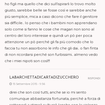
ho figli ma quello che dici sull’ispirarli lo trovo molto
giusto, sarebbe belle se fosse così e sarebbe anche
più semplice, mica a caso dicono che fare il genitore
sia difficile.. Io penso che i bambini non apprendano
solo come si fanno le cose che magari non sono al
centro del loro interesse e quindi un pò per poca
attenzione un pò perché gli fa più comodo che lo
faccia tu non assorbono le info che gli dai.. o fan finta
di non ricordarsi perché son furbissimi.. almeno vedo
che i miei nipoti son così!!!
LABARCHETTADICARTADIZUCCHERO
RISPONDI
15 Settembre 2015 - 9:56
direi che son così tutti, anche se io mi sento
comunque abbastanza fortunata, perché a forza di
sottoporli a stimoli culturali (anche con la violenza