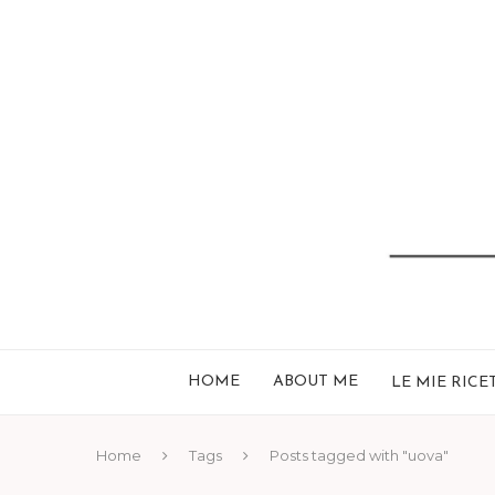
HOME
ABOUT ME
LE MIE RICE
Home
Tags
Posts tagged with "uova"