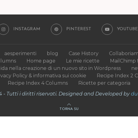
INSTAGRAM
PINTEREST
YOUTUBE
aesperimenti
blog
Case History
Collaboria
olumns
Home page
Le mie ricette
MailChimp 
uida nella creazione di un nuovo sito in Wordpress
n
ivacy Policy & informativa sui cookie
Recipe Index 2 
Recipe Index 4 Columns
Ricette per categoria
- Tutti i diritti riservati. Designed and Developed by
du
TORNA SU