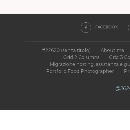
FACEBOOK
#22620 (senza titolo)
About me
Grid 2 Columns
Grid 3 C
Migrazione hosting, assistenza e g
Portfolio Food Photographer
Pr
@2024 