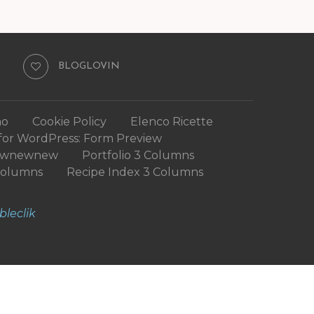
BLOGLOVIN
mo
Cookie Policy
Elenco Ricette
for WordPress: Form Preview
ewnewnew
Portfolio 3 Columns
Columns
Recipe Index 3 Columns
bleclik