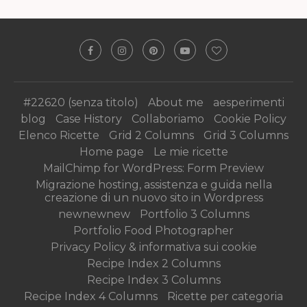
#22620 (senza titolo)
About me
aesperimenti
blog
Case History
Collaboriamo
Cookie Policy
Elenco Ricette
Grid 2 Columns
Grid 3 Columns
Home page
Le mie ricette
MailChimp for WordPress: Form Preview
Migrazione hosting, assistenza e guida nella
creazione di un nuovo sito in Wordpress
newnewnew
Portfolio 3 Columns
Portfolio Food Photographer
Privacy Policy & informativa sui cookie
Recipe Index 2 Columns
Recipe Index 3 Columns
Recipe Index 4 Columns
Ricette per categoria