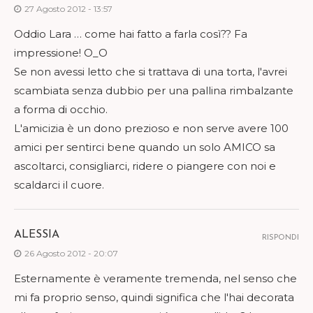
27 Agosto 2012 - 13:57
Oddio Lara … come hai fatto a farla così?? Fa
impressione! O_O
Se non avessi letto che si trattava di una torta, l'avrei
scambiata senza dubbio per una pallina rimbalzante
a forma di occhio.
L'amicizia è un dono prezioso e non serve avere 100
amici per sentirci bene quando un solo AMICO sa
ascoltarci, consigliarci, ridere o piangere con noi e
scaldarci il cuore.
ALESSIA
RISPONDI
26 Agosto 2012 - 20:07
Esternamente è veramente tremenda, nel senso che
mi fa proprio senso, quindi significa che l'hai decorata