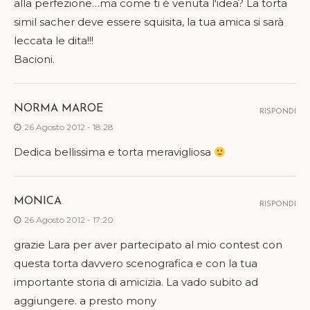
alla perfezione…ma come ti è venuta l'idea? La torta
simil sacher deve essere squisita, la tua amica si sarà
leccata le dita!!!
Bacioni.
NORMA MAROE
RISPONDI
26 Agosto 2012 - 18:28
Dedica bellissima e torta meravigliosa
MONICA
RISPONDI
26 Agosto 2012 - 17:20
grazie Lara per aver partecipato al mio contest con
questa torta davvero scenografica e con la tua
importante storia di amicizia. La vado subito ad
aggiungere. a presto mony