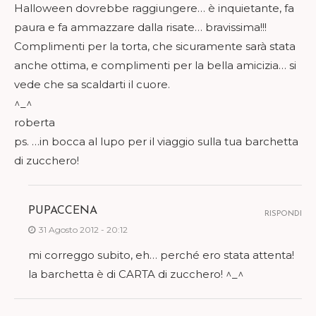
Halloween dovrebbe raggiungere… è inquietante, fa
paura e fa ammazzare dalla risate… bravissima!!!
Complimenti per la torta, che sicuramente sarà stata
anche ottima, e complimenti per la bella amicizia… si
vede che sa scaldarti il cuore.
^_^
roberta
ps. …in bocca al lupo per il viaggio sulla tua barchetta
di zucchero!
PUPACCENA
RISPONDI
31 Agosto 2012 - 20:12
mi correggo subito, eh… perché ero stata attenta!
la barchetta è di CARTA di zucchero! ^_^