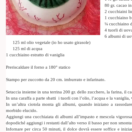
80 gr. cacao i
2 cucchiaini li
1 cucchiaino b
¼ cucchiaino d
4 tuorli di uov
6 albumi di uo
125 ml olio vegetale (io ho usato girasole)
125 ml di acqua
1 cucchiaino estratto di vaniglia
Preriscaldare il forno a 180° statico
Stampo per zuccotto da 20 cm. imburrato e infarinato.
Setaccia insieme in una terrina 200 gr. dello zucchero, la farina, il caca
In una caraffa a parte sbatti i tuorli con l’olio, l’acqua e la vaniglia,
In un’altra ciotola monta gli albumi, quando iniziano a rassoda
morbido elucido.
Aggiungi una cucchiaiata di albumi all’impasto e mescola vigorosa
dopodiché aggiungi i restanti dall’alto verso il basso per non smonta
Infornare per circa 50 minuti, il dolce dovrà essere soffice e inizi