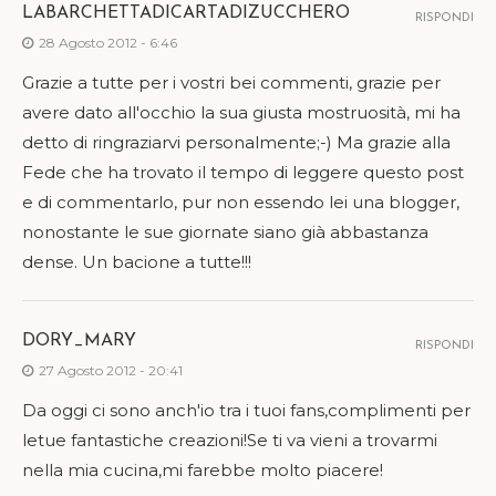
LABARCHETTADICARTADIZUCCHERO
RISPONDI
28 Agosto 2012 - 6:46
Grazie a tutte per i vostri bei commenti, grazie per
avere dato all'occhio la sua giusta mostruosità, mi ha
detto di ringraziarvi personalmente;-) Ma grazie alla
Fede che ha trovato il tempo di leggere questo post
e di commentarlo, pur non essendo lei una blogger,
nonostante le sue giornate siano già abbastanza
dense. Un bacione a tutte!!!
DORY_MARY
RISPONDI
27 Agosto 2012 - 20:41
Da oggi ci sono anch'io tra i tuoi fans,complimenti per
letue fantastiche creazioni!Se ti va vieni a trovarmi
nella mia cucina,mi farebbe molto piacere!