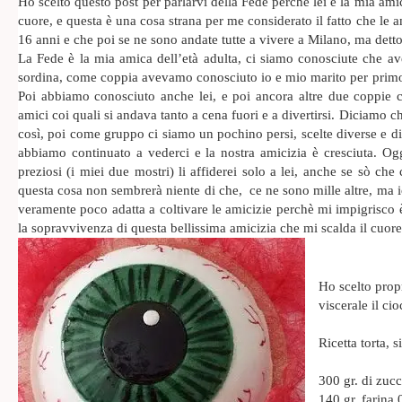
Ho scelto questo post per parlarvi della Fede perchè lei è la mia ami
cuore, e questa è una cosa strana per me considerato il fatto che le 
16 anni e che poi se ne sono andate tutte a vivere a Milano, ma de
La Fede è la mia amica dell’età adulta, ci siamo conosciute che ave
sordina, come coppia avevamo conosciuto io e mio marito per primo 
Poi abbiamo conosciuto anche lei, e poi ancora altre due coppie
amici coi quali si andava tanto a cena fuori e a divertirsi. Diciamo c
così, poi come gruppo ci siamo un pochino persi, scelte diverse e div
abbiamo continuato a vederci e la nostra amicizia è cresciuta. Ogg
preziosi (i miei due mostri) li affiderei solo a lei, anche se sò c
questa cosa non sembrerà niente di che, ce ne sono mille altre, ma 
veramente poco adatta a coltivare le amicizie perchè mi impigrisco è
la sopravvivenza di questa bellissima amicizia che mi scalda il cuor
Ho scelto prop
viscerale il ci
Ricetta torta, s
300 gr. di zuc
140 gr. farina 