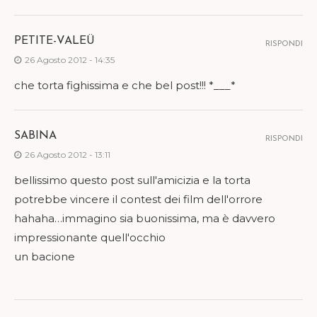
PETITE-VALEÜ
RISPONDI
26 Agosto 2012 - 14:35
che torta fighissima e che bel post!!! *___*
SABINA
RISPONDI
26 Agosto 2012 - 13:11
bellissimo questo post sull'amicizia e la torta
potrebbe vincere il contest dei film dell'orrore
hahaha…immagino sia buonissima, ma è davvero
impressionante quell'occhio
un bacione