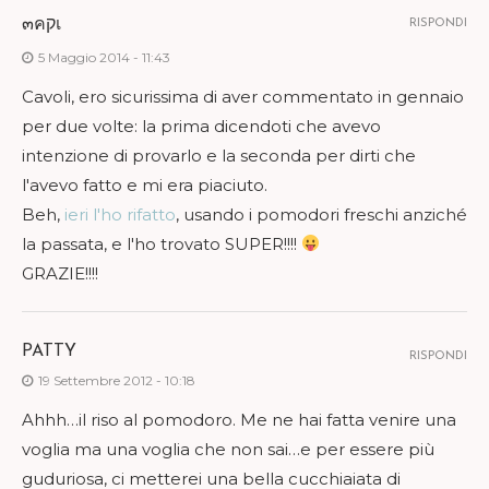
๓คקเ
RISPONDI
5 Maggio 2014 - 11:43
Cavoli, ero sicurissima di aver commentato in gennaio
per due volte: la prima dicendoti che avevo
intenzione di provarlo e la seconda per dirti che
l'avevo fatto e mi era piaciuto.
Beh,
ieri l'ho rifatto
, usando i pomodori freschi anziché
la passata, e l'ho trovato SUPER!!!!
GRAZIE!!!!
PATTY
RISPONDI
19 Settembre 2012 - 10:18
Ahhh…il riso al pomodoro. Me ne hai fatta venire una
voglia ma una voglia che non sai…e per essere più
guduriosa, ci metterei una bella cucchiaiata di