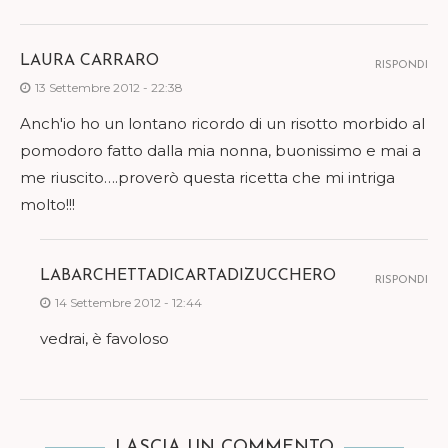
LAURA CARRARO
RISPONDI
13 Settembre 2012 - 22:38
Anch'io ho un lontano ricordo di un risotto morbido al
pomodoro fatto dalla mia nonna, buonissimo e mai a
me riuscito….proverò questa ricetta che mi intriga
molto!!!
LABARCHETTADICARTADIZUCCHERO
RISPONDI
14 Settembre 2012 - 12:44
vedrai, è favoloso
LASCIA UN COMMENTO