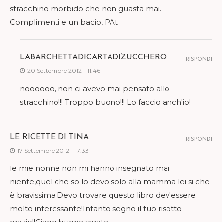
stracchino morbido che non guasta mai.
Complimenti e un bacio, PAt
LABARCHETTADICARTADIZUCCHERO
RISPONDI
20 Settembre 2012 - 11:46
noooooo, non ci avevo mai pensato allo
stracchino!!! Troppo buono!!! Lo faccio anch'io!
LE RICETTE DI TINA
RISPONDI
17 Settembre 2012 - 17:33
le mie nonne non mi hanno insegnato mai
niente,quel che so lo devo solo alla mamma lei si che
è bravissima!Devo trovare questo libro dev'essere
molto interessante!Intanto segno il tuo risotto
grazie!!Ciaoo buona serata