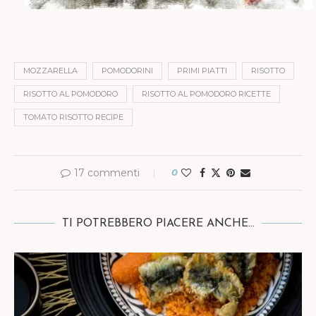
MOZZARELLA
POMODORINI
PRIMI PIATTI
RISOTTO
RISOTTO AL POMODORO
RISOTTO AL POMODORO RICETTE
TOMATO RISOTTO RECIPE
17 commenti
0
TI POTREBBERO PIACERE ANCHE...