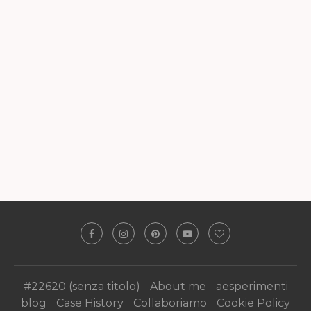
#22620 (senza titolo)
About me
aesperimenti
blog
Case History
Collaboriamo
Cookie Policy