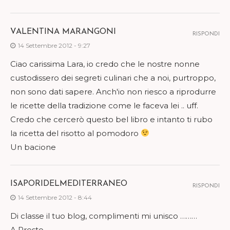
VALENTINA MARANGONI
RISPONDI
14 Settembre 2012 - 9:27
Ciao carissima Lara, io credo che le nostre nonne
custodissero dei segreti culinari che a noi, purtroppo,
non sono dati sapere. Anch'io non riesco a riprodurre
le ricette della tradizione come le faceva lei .. uff.
Credo che cercerò questo bel libro e intanto ti rubo
la ricetta del risotto al pomodoro
Un bacione
ISAPORIDELMEDITERRANEO
RISPONDI
14 Settembre 2012 - 8:44
Di classe il tuo blog, complimenti mi unisco ………
A Presto