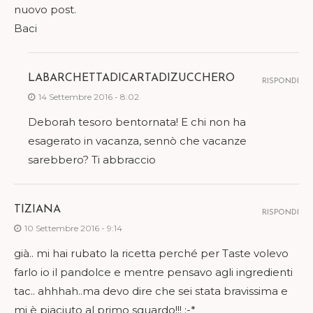
nuovo post.
Baci
LABARCHETTADICARTADIZUCCHERO
RISPONDI
14 Settembre 2016 - 8:02
Deborah tesoro bentornata! E chi non ha
esagerato in vacanza, sennò che vacanze
sarebbero? Ti abbraccio
TIZIANA
RISPONDI
10 Settembre 2016 - 9:14
già.. mi hai rubato la ricetta perché per Taste volevo
farlo io il pandolce e mentre pensavo agli ingredienti
tac.. ahhhah..ma devo dire che sei stata bravissima e
mi è piaciuto al primo sguardo!!! :-*