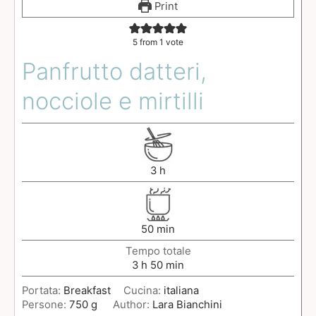
Print
5
from 1 vote
Panfrutto datteri,
nocciole e mirtilli
3
h
50
min
Tempo totale
3
h
50
min
Portata:
Breakfast
Cucina:
italiana
Persone:
750
g
Author:
Lara Bianchini