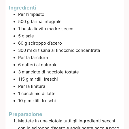
Ingredienti
Per l’impasto
500
g
farina integrale
1
busta lievito madre secco
5
g
sale
60
g
sciroppo d’acero
300
ml
di tisana al finocchio concentrata
Per la farcitura
6
datteri al naturale
3
manciate di nocciole tostate
115
g
mirtilli freschi
Per la finitura
1
cucchiaio
di latte
10
g
mirtilli freschi
Preparazione
Mettete in una ciotola tutti gli ingredienti secchi
con lo sciroppo d’acero e aggiungete poco a poco