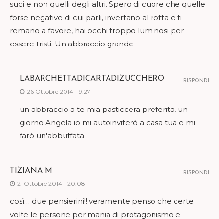
suoi e non quelli degli altri. Spero di cuore che quelle
forse negative di cui parli, invertano al rotta e ti
remano a favore, hai occhi troppo luminosi per
essere tristi. Un abbraccio grande
LABARCHETTADICARTADIZUCCHERO
RISPONDI
26 Ottobre 2014 - 9:27
un abbraccio a te mia pasticcera preferita, un
giorno Angela io mi autoinviterò a casa tua e mi
farò un'abbuffata
TIZIANA M
RISPONDI
21 Ottobre 2014 - 20:08
così… due pensierini!! veramente penso che certe
volte le persone per mania di protagonismo e