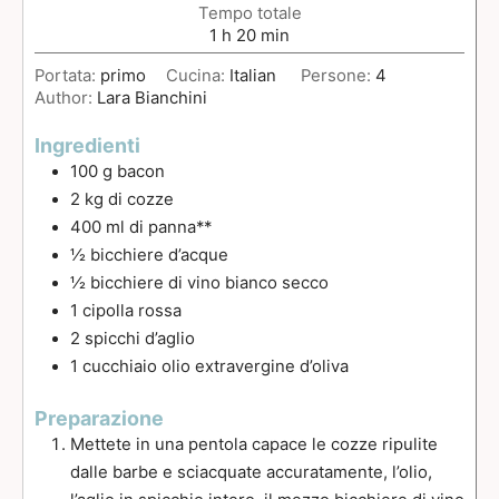
Tempo totale
1
h
20
min
Portata:
primo
Cucina:
Italian
Persone:
4
Author:
Lara Bianchini
Ingredienti
100
g
bacon
2
kg
di cozze
400
ml
di panna**
½
bicchiere d’acque
½
bicchiere di vino bianco secco
1
cipolla rossa
2
spicchi
d’aglio
1
cucchiaio
olio extravergine d’oliva
Preparazione
Mettete in una pentola capace le cozze ripulite
dalle barbe e sciacquate accuratamente, l’olio,