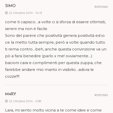
SIMO
RISPONDI
22 Ottobre 2014 - 14:13
come ti capisco…a volte ci si sforza di essere ottimisti,
sereni ma non è facile.
Sono del parere che positività genera positività ed io
ce la metto tutta sempre, però a volte quando tutto
ti rema contro…beh, anche questa convinzione va un
pò a farsi benedire (parlo x me! ovviamente…)
bacioni cara e complimenti per questa zuppa, che
farebbe andare mio marito in visibilio…adora le
cozze!!!!
M4RY
RISPONDI
22 Ottobre 2014 - 5:58
Lara, mi sento molto vicina a te come idee e come