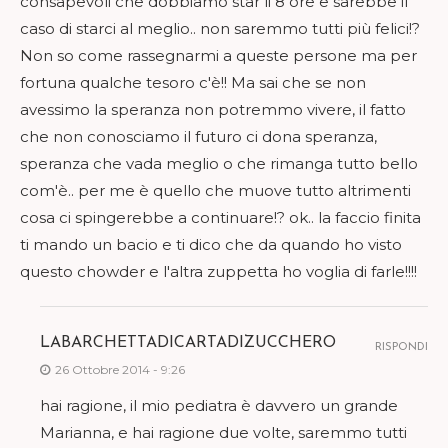
consapevoli che dobbiamo star li 8 ore e sarebbe il
caso di starci al meglio.. non saremmo tutti più felici!?
Non so come rassegnarmi a queste persone ma per
fortuna qualche tesoro c'è!! Ma sai che se non
avessimo la speranza non potremmo vivere, il fatto
che non conosciamo il futuro ci dona speranza,
speranza che vada meglio o che rimanga tutto bello
com'è.. per me è quello che muove tutto altrimenti
cosa ci spingerebbe a continuare!? ok.. la faccio finita
ti mando un bacio e ti dico che da quando ho visto
questo chowder e l'altra zuppetta ho voglia di farle!!!!
LABARCHETTADICARTADIZUCCHERO
RISPONDI
26 Ottobre 2014 - 9:26
hai ragione, il mio pediatra è davvero un grande
Marianna, e hai ragione due volte, saremmo tutti