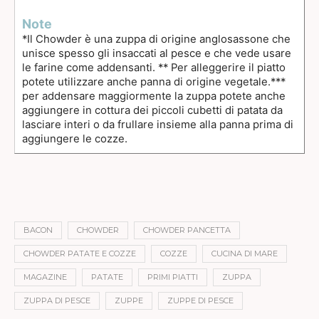
Note
*Il Chowder è una zuppa di origine anglosassone che
unisce spesso gli insaccati al pesce e che vede usare
le farine come addensanti.
** Per alleggerire il piatto
potete utilizzare anche panna di origine vegetale.
***
per addensare maggiormente la zuppa potete anche
aggiungere in cottura dei piccoli cubetti di patata da
lasciare interi o da frullare insieme alla panna prima di
aggiungere le cozze.
BACON
CHOWDER
CHOWDER PANCETTA
CHOWDER PATATE E COZZE
COZZE
CUCINA DI MARE
MAGAZINE
PATATE
PRIMI PIATTI
ZUPPA
ZUPPA DI PESCE
ZUPPE
ZUPPE DI PESCE