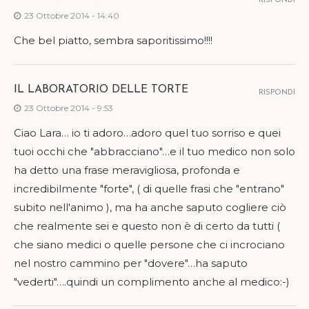
RISPONDI
23 Ottobre 2014 - 14:40
Che bel piatto, sembra saporitissimo!!!!
IL LABORATORIO DELLE TORTE
RISPONDI
23 Ottobre 2014 - 9:53
Ciao Lara… io ti adoro…adoro quel tuo sorriso e quei
tuoi occhi che "abbracciano"…e il tuo medico non solo
ha detto una frase meravigliosa, profonda e
incredibilmente "forte", ( di quelle frasi che "entrano"
subito nell'animo ), ma ha anche saputo cogliere ciò
che realmente sei e questo non è di certo da tutti (
che siano medici o quelle persone che ci incrociano
nel nostro cammino per "dovere"…ha saputo
"vederti"….quindi un complimento anche al medico:-)