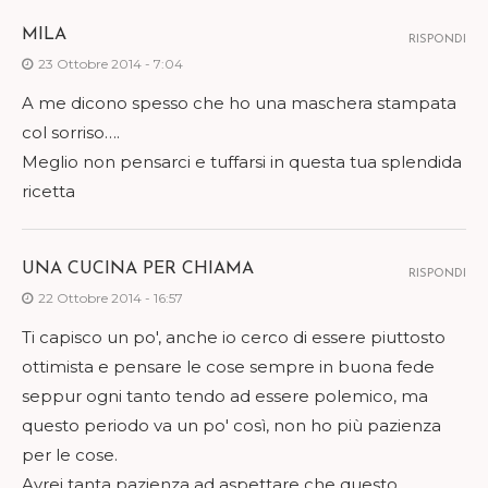
MILA
RISPONDI
23 Ottobre 2014 - 7:04
A me dicono spesso che ho una maschera stampata
col sorriso….
Meglio non pensarci e tuffarsi in questa tua splendida
ricetta
UNA CUCINA PER CHIAMA
RISPONDI
22 Ottobre 2014 - 16:57
Ti capisco un po', anche io cerco di essere piuttosto
ottimista e pensare le cose sempre in buona fede
seppur ogni tanto tendo ad essere polemico, ma
questo periodo va un po' così, non ho più pazienza
per le cose.
Avrei tanta pazienza ad aspettare che questo