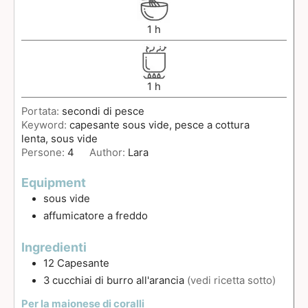
1
h
1
h
Portata:
secondi di pesce
Keyword:
capesante sous vide, pesce a cottura
lenta, sous vide
Persone:
4
Author:
Lara
Equipment
sous vide
affumicatore a freddo
Ingredienti
12
Capesante
3
cucchiai
di burro all'arancia
(vedi ricetta sotto)
Per la maionese di coralli