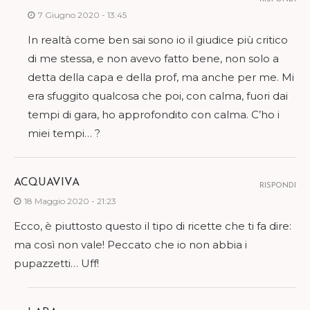
7 Giugno 2020 - 13:45
In realtà come ben sai sono io il giudice più critico
di me stessa, e non avevo fatto bene, non solo a
detta della capa e della prof, ma anche per me. Mi
era sfuggito qualcosa che poi, con calma, fuori dai
tempi di gara, ho approfondito con calma. C’ho i
miei tempi… ?
ACQUAVIVA
RISPONDI
18 Maggio 2020 - 21:23
Ecco, è piuttosto questo il tipo di ricette che ti fa dire:
ma così non vale! Peccato che io non abbia i
pupazzetti… Uff!