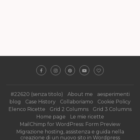
#22620 (senza titolo)
About me
aesperimenti
blog
Case History
Collaboriamo
Cookie Policy
Elenco Ricette
Grid 2 Columns
Grid 3 Columns
Home page
Le mie ricette
MailChimp for WordPress: Form Preview
Migrazione hosting, assistenza e guida nella
creazione di un nuovo sito in Wordpress