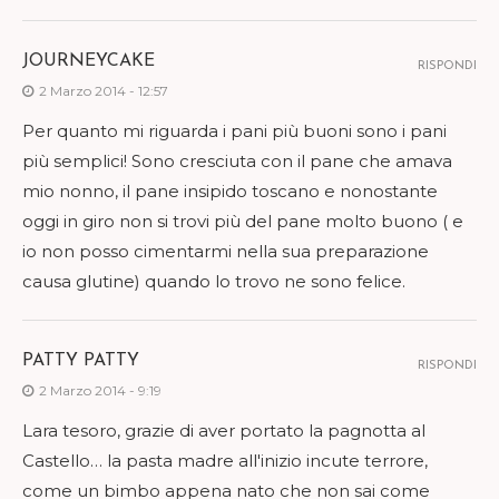
JOURNEYCAKE
RISPONDI
2 Marzo 2014 - 12:57
Per quanto mi riguarda i pani più buoni sono i pani
più semplici! Sono cresciuta con il pane che amava
mio nonno, il pane insipido toscano e nonostante
oggi in giro non si trovi più del pane molto buono ( e
io non posso cimentarmi nella sua preparazione
causa glutine) quando lo trovo ne sono felice.
PATTY PATTY
RISPONDI
2 Marzo 2014 - 9:19
Lara tesoro, grazie di aver portato la pagnotta al
Castello… la pasta madre all'inizio incute terrore,
come un bimbo appena nato che non sai come