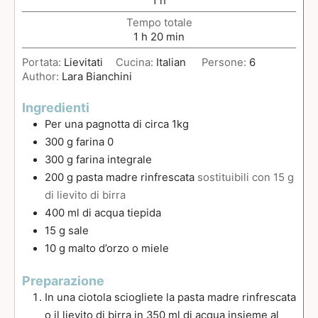
1
h
Tempo totale
1
h
20
min
Portata:
Lievitati
Cucina:
Italian
Persone:
6
Author:
Lara Bianchini
Ingredienti
Per una pagnotta di circa 1kg
300
g
farina 0
300
g
farina integrale
200
g
pasta madre rinfrescata
sostituibili con 15 g
di lievito di birra
400
ml
di acqua tiepida
15
g
sale
10
g
malto d’orzo o miele
Preparazione
In una ciotola sciogliete la pasta madre rinfrescata
o il lievito di birra in 350 ml di acqua insieme al