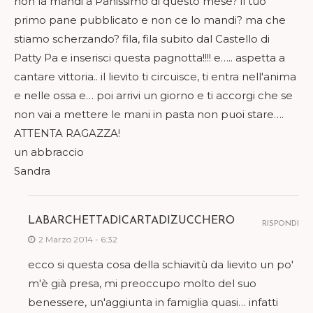
non la mandi a Panissimo di questo mese? il tuo
primo pane pubblicato e non ce lo mandi? ma che
stiamo scherzando? fila, fila subito dal Castello di
Patty Pa e inserisci questa pagnotta!!!! e….. aspetta a
cantare vittoria.. il lievito ti circuisce, ti entra nell'anima
e nelle ossa e… poi arrivi un giorno e ti accorgi che se
non vai a mettere le mani in pasta non puoi stare….
ATTENTA RAGAZZA!
un abbraccio
Sandra
LABARCHETTADICARTADIZUCCHERO
RISPONDI
2 Marzo 2014 - 6:32
ecco si questa cosa della schiavitù da lievito un po'
m'è già presa, mi preoccupo molto del suo
benessere, un'aggiunta in famiglia quasi… infatti