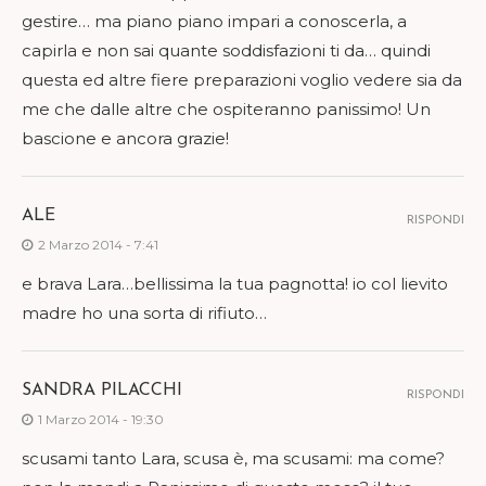
gestire… ma piano piano impari a conoscerla, a
capirla e non sai quante soddisfazioni ti da… quindi
questa ed altre fiere preparazioni voglio vedere sia da
me che dalle altre che ospiteranno panissimo! Un
bascione e ancora grazie!
ALE
RISPONDI
2 Marzo 2014 - 7:41
e brava Lara…bellissima la tua pagnotta! io col lievito
madre ho una sorta di rifiuto…
SANDRA PILACCHI
RISPONDI
1 Marzo 2014 - 19:30
scusami tanto Lara, scusa è, ma scusami: ma come?