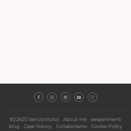
#22620 (senza titolo)
About me
aesperimenti
blog
Case History
Collaboriamo
Cookie Policy