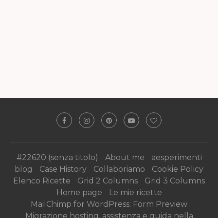
#22620 (senza titolo)
About me
aesperimenti
blog
Case History
Collaboriamo
Cookie Policy
Elenco Ricette
Grid 2 Columns
Grid 3 Columns
Home page
Le mie ricette
MailChimp for WordPress: Form Preview
Migrazione hosting, assistenza e guida nella