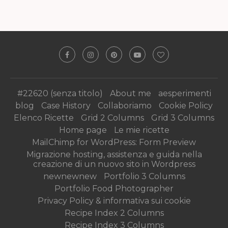
#22620 (senza titolo)
About me
aesperimenti
blog
Case History
Collaboriamo
Cookie Policy
Elenco Ricette
Grid 2 Columns
Grid 3 Columns
Home page
Le mie ricette
MailChimp for WordPress: Form Preview
Migrazione hosting, assistenza e guida nella
creazione di un nuovo sito in Wordpress
newnewnew
Portfolio 3 Columns
Portfolio Food Photographer
Privacy Policy & informativa sui cookie
Recipe Index 2 Columns
Recipe Index 3 Columns