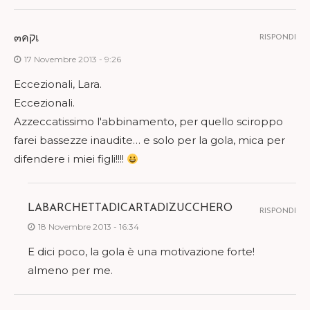
๓คקเ
RISPONDI
17 Novembre 2013 - 9:26
Eccezionali, Lara.
Eccezionali.
Azzeccatissimo l'abbinamento, per quello sciroppo
farei bassezze inaudite… e solo per la gola, mica per
difendere i miei figli!!!!
LABARCHETTADICARTADIZUCCHERO
RISPONDI
18 Novembre 2013 - 16:34
E dici poco, la gola è una motivazione forte!
almeno per me.