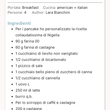
Portata:
Breakfast
Cucina:
american + italian
Persone:
4
Author:
Lara Bianchini
Ingredienti
Per i pancake ho personalizzato la ricetta
collaudatissima di Nigella
90
g
farina 00
60
g
farina di castagne
1
cucchiaino
di lievito non vanigliato
1/2
cucchiaino
di bicarbonato
1
pizzico
di sale
1
cucchiaio
bello pieno di zucchero di canna
1/2
cucchiaino
di cannella
1
uovo L
250
ml
di latte
burro q.b.
Per lo sciroppo di caffè e castagne
200
g
castagne