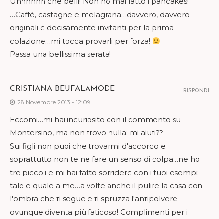
Uhhhhhh che belli! Non ho mai fatto i pancakes!
…Caffè, castagne e melagrana…davvero, davvero
originali e decisamente invitanti per la prima
colazione…mi tocca provarli per forza!
Passa una bellissima serata!
CRISTIANA BEUFALAMODE
RISPONDI
28 Novembre 2013 - 12:09
Eccomi…mi hai incuriosito con il commento su
Montersino, ma non trovo nulla: mi aiuti??
Sui figli non puoi che trovarmi d'accordo e
soprattutto non te ne fare un senso di colpa…ne ho
tre piccoli e mi hai fatto sorridere con i tuoi esempi:
tale e quale a me…a volte anche il pulire la casa con
l'ombra che ti segue e ti spruzza l'antipolvere
ovunque diventa più faticoso! Complimenti per i