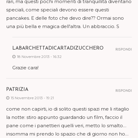
rari, ma questi pochi momenti di tranquillità diventano
speciali, come speciali devono essere questi
pancakes. E delle foto che devo dire?? Ormai sono
una più bella e magica dell'altra. Un abbraccio. S
LABARCHETTADICARTADIZUCCHERO
RISPONDI
18 Novembre 2013 - 16:32
Grazie cara!
PATRIZIA
RISPONDI
15 Novembre 2013 - 19:21
come non capirti, io di solito questi spazi me li ritaglio
la notte: stiro appunto guardando un film, faccio il
pane come i panettieri quelli veri, metto lo smalto…
insomma mi prendo lo spazio che di giorno non ho…