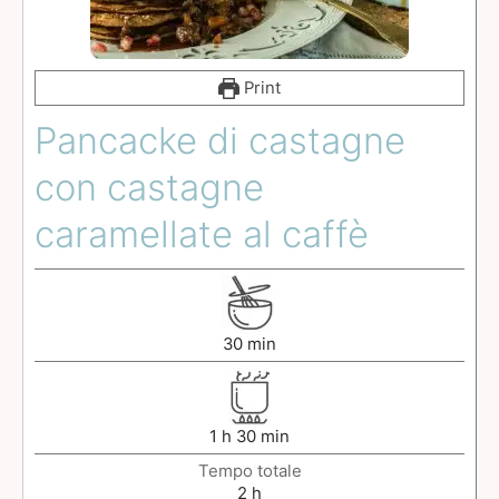
Print
Pancacke di castagne
con castagne
caramellate al caffè
30
min
1
h
30
min
Tempo totale
2
h