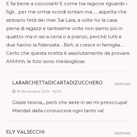
E fai bene a coccolarti! E come hai ragione riguardo i
figli….per me ormai ricordi lontani ma……aspetta che
abbiano l'età dei miei. Sai Lara, a volte ho la casa
piena di ragazzi e tantissime volte non siamo più in
quattro ma in sei a cena o a pranzo, perchè tutti e
due hanno la fidanzata….Beh, si cresce in famiglia….
Certo che questa ricetta è assolutamente da provare.
Ahhhhh, le foto sono meravigliose.
LABARCHETTADICARTADIZUCCHERO
RISPONDI
18 Novembre 2013 - 16:30
Grazie tesora,,, però che siete in sei mi preoccupa!
Mandali dalla consuocera ogni tanto va!
ELY VALSECCHI
RISPONDI