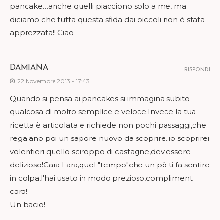
pancake…anche quelli piacciono solo a me, ma
diciamo che tutta questa sfida dai piccoli non è stata
apprezzata!! Ciao
DAMIANA
RISPONDI
22 Novembre 2013 - 17:43
Quando si pensa ai pancakes si immagina subito
qualcosa di molto semplice e veloce.Invece la tua
ricetta è articolata e richiede non pochi passaggi,che
regalano poi un sapore nuovo da scoprire..io scoprirei
volentieri quello sciroppo di castagne,dev'essere
delizioso!Cara Lara,quel "tempo"che un pò ti fa sentire
in colpa,l'hai usato in modo prezioso,complimenti
cara!
Un bacio!