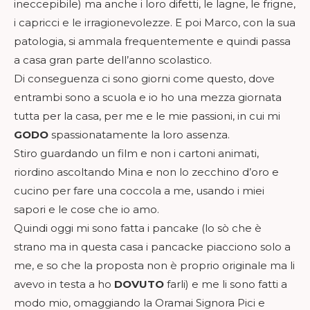
ineccepibile) ma anche i loro difetti, le lagne, le frigne,
i capricci e le irragionevolezze. E poi Marco, con la sua
patologia, si ammala frequentemente e quindi passa
a casa gran parte dell’anno scolastico.
Di conseguenza ci sono giorni come questo, dove
entrambi sono a scuola e io ho una mezza giornata
tutta per la casa, per me e le mie passioni, in cui mi
GODO
spassionatamente la loro assenza.
Stiro guardando un film e non i cartoni animati,
riordino ascoltando Mina e non lo zecchino d’oro e
cucino per fare una coccola a me, usando i miei
sapori e le cose che io amo.
Quindi oggi mi sono fatta i pancake (lo sò che è
strano ma in questa casa i pancacke piacciono solo a
me, e so che la proposta non è proprio originale ma li
avevo in testa a ho
DOVUTO
farli) e me li sono fatti a
modo mio, omaggiando la Oramai Signora Pici e