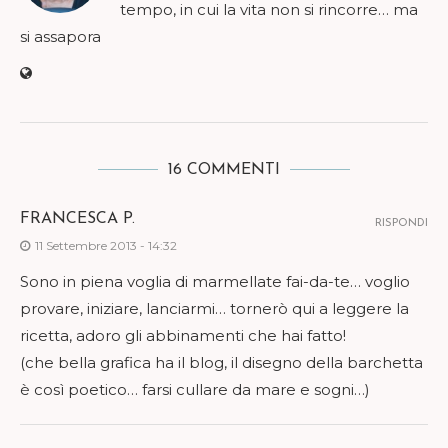
tempo, in cui la vita non si rincorre… ma
si assapora
16 COMMENTI
FRANCESCA P.
RISPONDI
11 Settembre 2013 - 14:32
Sono in piena voglia di marmellate fai-da-te… voglio
provare, iniziare, lanciarmi… tornerò qui a leggere la
ricetta, adoro gli abbinamenti che hai fatto!
(che bella grafica ha il blog, il disegno della barchetta
è così poetico… farsi cullare da mare e sogni…)