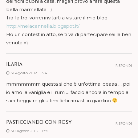
dei fichi buoni a casa, magari provo a fare questa
bella marmellata =)
Tra l'altro, vorrei invitarti a visitare il mio blog
http://melacannella.blogspot.it/
Ho un contest in atto, se ti va di partecipare sei la ben
venuta =)
ILARIA
RISPONDI
31 Agosto 2012 - 13:41
mmmmmmm questa si che è un'ottima ideaaa … poi
io amo la vaniglia e il rum … faccio ancora in tempo a
saccheggiare gli ultimi fichi rimasti in giardino
PASTICCIANDO CON ROSY
RISPONDI
30 Agosto 2012 - 17:51