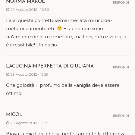
NORMA MAROE
RISPONDI
29 Agosto 2012 - 16:36
Lara, questa confettura/marmellata mi uccide-
metaforicamente eh-
E si che non sono
un'amante delle marmellate, ma fichi, rum e vaniglia
è irresistibile! Un bacio
LACUCINAIMPERFETTA DI GIULIANA
RISPONDI
29 Agosto 2012 - 15:59
Che golosità, il profumo della vaniglia deve essere
ottimo!
MICOL
RISPONDI
29 Agosto 2012 - 15:13
Brava la mia Lara che sa perfettamente la differenza