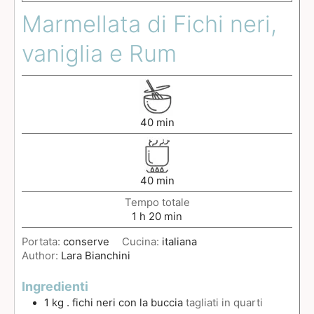
Marmellata di Fichi neri,
vaniglia e Rum
40
min
40
min
Tempo totale
1
h
20
min
Portata:
conserve
Cucina:
italiana
Author:
Lara Bianchini
Ingredienti
1
kg
. fichi neri con la buccia
tagliati in quarti