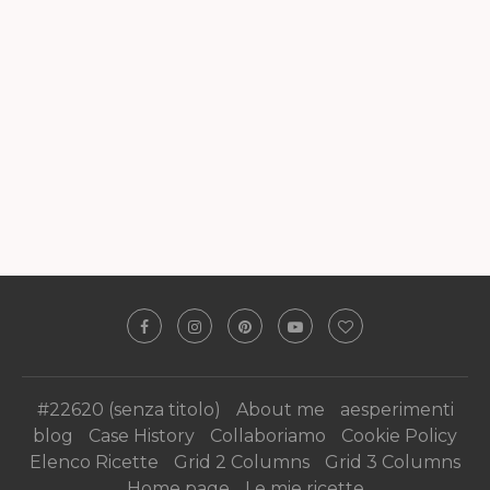
#22620 (senza titolo)
About me
aesperimenti
blog
Case History
Collaboriamo
Cookie Policy
Elenco Ricette
Grid 2 Columns
Grid 3 Columns
Home page
Le mie ricette