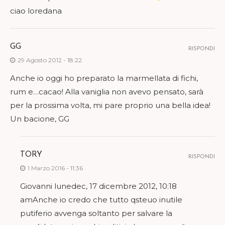
ciao loredana
GG
RISPONDI
29 Agosto 2012 - 18:22
Anche io oggi ho preparato la marmellata di fichi,
rum e…cacao! Alla vaniglia non avevo pensato, sarà
per la prossima volta, mi pare proprio una bella idea!
Un bacione, GG
TORY
RISPONDI
1 Marzo 2016 - 11:36
Giovanni lunedec, 17 dicembre 2012, 10:18
amAnche io credo che tutto qsteuo inutile
putiferio avvenga soltanto per salvare la