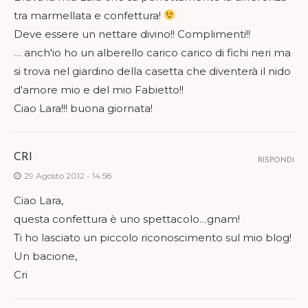
tra marmellata e confettura!
Deve essere un nettare divino!! Complimenti!!
… anch'io ho un alberello carico carico di fichi neri ma
si trova nel giardino della casetta che diventerà il nido
d'amore mio e del mio Fabietto!!
Ciao Lara!!! buona giornata!
CRI
RISPONDI
29 Agosto 2012 - 14:58
Ciao Lara,
questa confettura è uno spettacolo…gnam!
Ti ho lasciato un piccolo riconoscimento sul mio blog!
Un bacione,
Cri