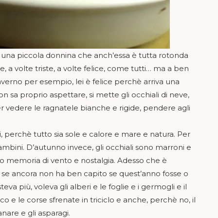
 una piccola donnina che anch’essa è tutta rotonda
 a volte triste, a volte felice, come tutti… ma a ben
nverno per esempio, lei è felice perchè arriva una
 sa proprio aspettare, si mette gli occhiali di neve,
 Per vedere le ragnatele bianche e rigide, pendere agli
li, perchè tutto sia sole e calore e mare e natura. Per
ambini. D’autunno invece, gli occhiali sono marroni e
no memoria di vento e nostalgia. Adesso che è
e se ancora non ha ben capito se quest’anno fosse o
teva più, voleva gli alberi e le foglie e i germogli e il
o e le corse sfrenate in triciclo e anche, perchè no, il
anare e gli asparagi.