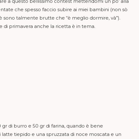
pare a questo bellissimo contest mettendomi un po’ alla
ntate che spesso faccio subire ai miei bambini (non sò
 sono talmente brutte che “è meglio dormire, và”).
 e di primavera anche la ricetta è in tema.
 gr di burro e 50 gr di farina, quando è bene
atte tiepido e una spruzzata di noce moscata e un