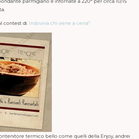
ondante parmigiano e infornate a 220° per circa 10/15
ta.
l contest di:
Indovina chi viene a cena?
contenitore termico bello come quelli della Enjoy, andrei