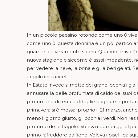
In un piccolo paesino rotondo come uno 0 vive
come uno 0, questa donnina è un po’ particolare,
guardarla è veramente strana. Quando arriva l’i
nuova stagione e siccome è assai impaziente, non
per vedere la neve, la brina e gli alberi gelati.
angoli dei cancelli.
In Estate invece si mette dei grandi occhiali gial
annusare la pelle profumata di caldo dei suoi b
profumano di terra e di foglie bagnate e porta
primavera si è messa, proprio il 21 marzo, anch
meno il giorno giusto, gli occhiali verdi. Non resis
profumo delle fragole. Voleva i pomeriggi al parc
primo rafreddore da fieno. Voleva i piselli da sgr