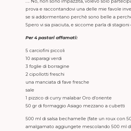
…. No, non sono impazzita, volevo solo parteci
prova e raccontandovi una delle mie favole inve
se si addormentano perchè sono belle a perchè
Spero vi sia piaciuta, e siccome parla di stagioni
Per 4 pastari affamati:
5 carciofini piccoli
10 asparagi verdi
3 foglie di borragine
2 cipollotti freschi
una manciata di fave fresche
sale
1 pizzico di curry malabar Oro d’oriente
50 gr di formaggio Asiago mezzano a cubetti
500 ml di salsa bechamelle (fate un roux con 50
amalgamato aggiungete mescolando 500 ml di l