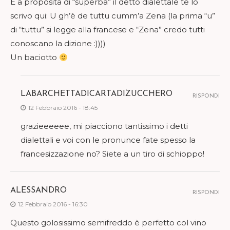
E a proposita di “superba” il detto dialettale te lo
scrivo qui: U gh’è de tuttu cumm’a Zena (la prima “u”
di “tuttu” si legge alla francese e “Zena” credo tutti
conoscano la dizione :))))
Un baciotto
LABARCHETTADICARTADIZUCCHERO
RISPONDI
12 Febbraio 2016 - 18:45
grazieeeeee, mi piacciono tantissimo i detti
dialettali e voi con le pronunce fate spesso la
francesizzazione no? Siete a un tiro di schioppo!
ALESSANDRO
RISPONDI
12 Febbraio 2016 - 16:30
Questo golosissimo semifreddo è perfetto col vino