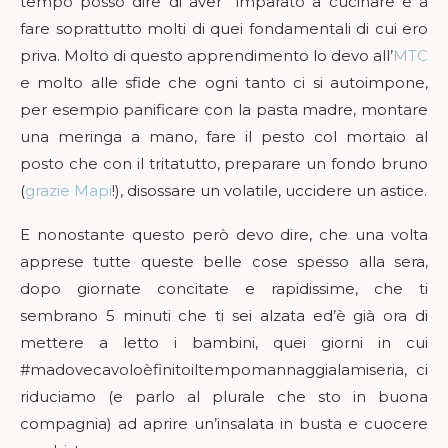
tempo posso dire di aver imparato a cucinare e a
fare soprattutto molti di quei fondamentali di cui ero
priva. Molto di questo apprendimento lo devo all’
MTC
e molto alle sfide che ogni tanto ci si autoimpone,
per esempio panificare con la pasta madre, montare
una meringa a mano, fare il pesto col mortaio al
posto che con il tritatutto, preparare un fondo bruno
(
grazie Mapi
!), disossare un volatile, uccidere un astice.
E nonostante questo però devo dire, che una volta
apprese tutte queste belle cose spesso alla sera,
dopo giornate concitate e rapidissime, che ti
sembrano 5 minuti che ti sei alzata ed’è già ora di
mettere a letto i bambini, quei giorni in cui
#madovecavoloèfinitoiltempomannaggialamiseria, ci
riduciamo (e parlo al plurale che sto in buona
compagnia) ad aprire un’insalata in busta e cuocere