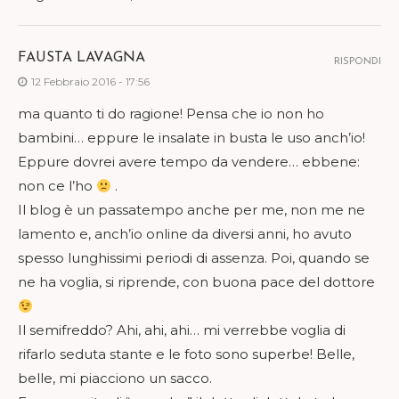
FAUSTA LAVAGNA
RISPONDI
12 Febbraio 2016 - 17:56
ma quanto ti do ragione! Pensa che io non ho
bambini… eppure le insalate in busta le uso anch’io!
Eppure dovrei avere tempo da vendere… ebbene:
non ce l’ho
.
Il blog è un passatempo anche per me, non me ne
lamento e, anch’io online da diversi anni, ho avuto
spesso lunghissimi periodi di assenza. Poi, quando se
ne ha voglia, si riprende, con buona pace del dottore
Il semifreddo? Ahi, ahi, ahi… mi verrebbe voglia di
rifarlo seduta stante e le foto sono superbe! Belle,
belle, mi piacciono un sacco.