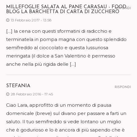
MILLEFOGLIE SALATA AL PANE CARASAU - FOOD
RISPONDI
BLOG LA BARCHETTA DI CARTA DI ZUCCHERO
13 Febbraio 2017 - 13:58
[…] la cena con questi sformatini di radicchio e
terminatela in pompa magna con questo splendido
semifreddo al cioccolato e questa lussuriosa
meringata (il dolce a San Valentino è permesso
anche nella più rigida delle […]
STEFANIA
RISPONDI
28 Febbraio 2016 - 17:45
Ciao Lara, approfitto di un momento di pausa
domenicale (breve) sul divano per passare a farti un
saluto. Il tuo semifreddo si vede lontano un miglio
che è godurioso e lo è ancora di più sapendo che è