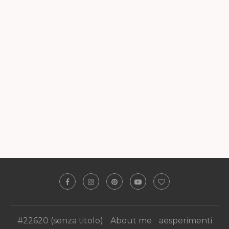
#22620 (senza titolo)
About me
aesperimenti