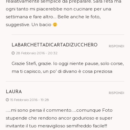
realativamente semplice da preparare. Sarà l’età ma
ogni tanto mi piacerebbe non cucinare per una
settimana e fare altro… Belle anche le foto,
suggestive. Un bacio
LABARCHETTADICARTADIZUCCHERO
RISPONDI
28 Febbraio 2016 - 20:32
Grazie Stefi, grazie. Io oggi niente pause, solo corse,
ma ti capisco, un po’ di divano è cosa preziosa
LAURA
RISPONDI
15 Febbraio 2016 - 19:28
…..mi sono persa il commento…..comunque Foto
stupende che rendono ancor godurioso e super
invitante il tuo meraviglioso semifreddo facile!!!