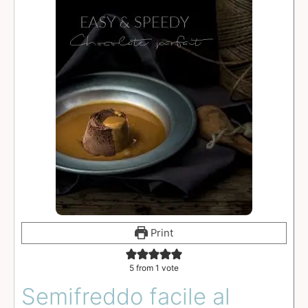
Print
5
from 1 vote
Semifreddo facile al