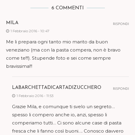
6 COMMENTI
MILA
RISPONDI
1 Febbraio 2016 - 10:47
Me li prepara ogni tanto mio marito da buon
veneziano (ma con la pasta compera, non è bravo
come te!!!). Stupende foto e sei come sempre
bravissima!!!
LABARCHETTADICARTADIZUCCHERO
RISPONDI
1 Febbraio 2016 - 11:53
Grazie Mila, e comunque ti svelo un segreto…
spesso li compero anche io, anzi, spesso li
comperiamo tutti… Ci sono alcune case di pasta
fresca che li fanno così buoni…. Conosco davvero