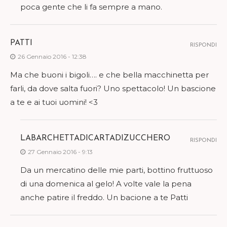
poca gente che li fa sempre a mano.
PATTI
RISPONDI
26 Gennaio 2016 - 12:38
Ma che buoni i bigoli…. e che bella macchinetta per
farli, da dove salta fuori? Uno spettacolo! Un bascione
a te e ai tuoi uomini! <3
LABARCHETTADICARTADIZUCCHERO
RISPONDI
27 Gennaio 2016 - 9:13
Da un mercatino delle mie parti, bottino fruttuoso
di una domenica al gelo! A volte vale la pena
anche patire il freddo. Un bacione a te Patti