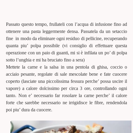
Passato questo tempo, frullateli con l’acqua di infusione fino ad
ottenere una pasta leggermente densa. Passatela da un setaccio
fine in modo da eliminare ogni residuo di pellicine, recuperando
quanta piu’ polpa possibile (vi consiglio di effettuare questa
operazione con un paio di guanti, mi si è infilata un po’ di polpa
sotto l’unghia e mi ha bruciato fino a sera)
Mettete la carne e la salsa in una pentola di ghisa, coccio o
acciaio pesante, regolate di sale mescolate bene e fate cuocere
coperto (lasciate una piccolissima fessura perche’ possa uscire il
vapore) a calore dolcissimo per circa 3 ore, controllando ogni
tanto. Non e’ necessario far rosolare la carne perche’ il calore
forte che sarebbe necessario ne irrigidisce le fibre, rendendola
poi piu’ dura da cuocere.