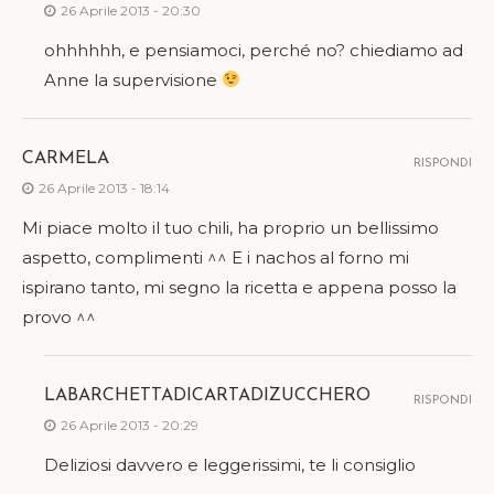
26 Aprile 2013 - 20:30
ohhhhhh, e pensiamoci, perché no? chiediamo ad
Anne la supervisione
CARMELA
RISPONDI
26 Aprile 2013 - 18:14
Mi piace molto il tuo chili, ha proprio un bellissimo
aspetto, complimenti ^^ E i nachos al forno mi
ispirano tanto, mi segno la ricetta e appena posso la
provo ^^
LABARCHETTADICARTADIZUCCHERO
RISPONDI
26 Aprile 2013 - 20:29
Deliziosi davvero e leggerissimi, te li consiglio