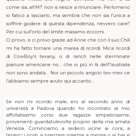
come sia, all’MT non si riesce a rinunciare. Perlomeno
io fatico a lasciarlo, ma sembra che non sia l’unica a
soffrire godere di questa dipendenza, nevvero care?
Per cui sull’orlo del limite massimo eccomi.
Ci provo, e ci provo grazie ad Anne che con il suo Chili
mi ha fatto tornare una marea di ricordi. Mica ricordi
di CowBoy’s texany, o di ranch nelle sterminate
pianure americane no… che io più in là dell?australia
non sono andata… Noi un piccolo angolo tex-mex ce
l’abbiamo sempre avuto qui accanto…
Se non mi ricordo male, ero al secondo anno di
università a Padova quando ho incontrato al mio
affollatissimo corso due ragazze simpaticissime,
provenienti guardatulevolte proprio della mia amata
Venezia. Cominciamo a sederci vicine ai corsi, a
tenerci i posti, a pranzare insieme a mensa o al bar e