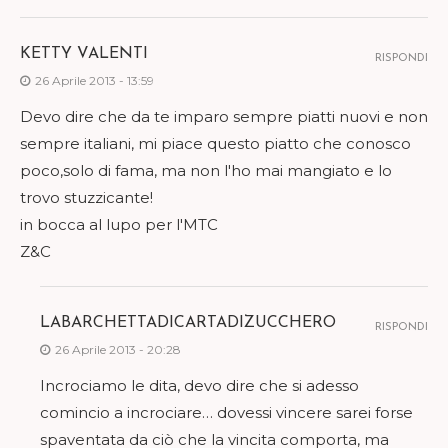
KETTY VALENTI
RISPONDI
26 Aprile 2013 - 13:59
Devo dire che da te imparo sempre piatti nuovi e non
sempre italiani, mi piace questo piatto che conosco
poco,solo di fama, ma non l'ho mai mangiato e lo
trovo stuzzicante!
in bocca al lupo per l'MTC
Z&C
LABARCHETTADICARTADIZUCCHERO
RISPONDI
26 Aprile 2013 - 20:28
Incrociamo le dita, devo dire che si adesso
comincio a incrociare… dovessi vincere sarei forse
spaventata da ciò che la vincita comporta, ma