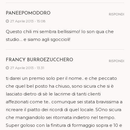
PANEEPOMODORO
RISPONDI
27 Aprile 2013 - 15:08
Questo chili mi sembra bellissimo! Io son qua che
studio… e siamo agli sgoccioli!
FRANCY BURROEZUCCHERO
RISPONDI
27 Aprile 2013 - 13:31
ti darei un premio solo per il nome.. e che peccato
che quel bel posto ha chiuso, sono sicura che si è
lasciato dietro di sè le lacrime di tanti clienti
affezionati come te.. comunque sei stata bravissima a
ricreare il piatto dei ricordi di quel locale. SOno sicura
che mangiandolo sei ritornata indietro nel tempo.
Super goloso con la finitura di formaggio sopra e 10 e