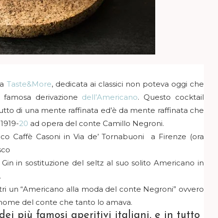
sta
Taste&More
, dedicata ai classici non poteva oggi che
 e famosa derivazione
dell’Americano
. Questo cocktail
tto di una mente raffinata ed’è da mente raffinata che
1919-
20
ad opera del conte
Camillo Negroni.
atico Caffè Casoni in Via de’ Tornabuoni a Firenze (ora
sco
 Gin in sostituzione del seltz al suo solito Americano in
.
i altri un “Americano alla moda del conte Negroni” ovvero
 nome del conte che tanto lo amava.
i più famosi aperitivi italiani, e in tutto