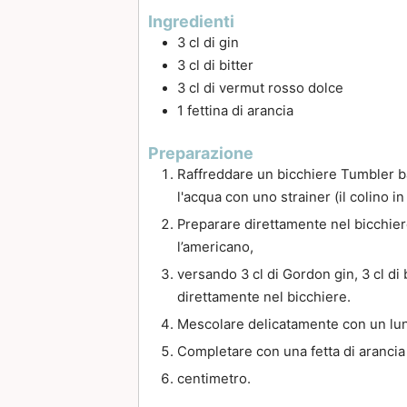
Ingredienti
3
cl
di gin
3
cl
di bitter
3
cl
di vermut rosso dolce
1
fettina di arancia
Preparazione
Raffreddare un bicchiere Tumbler b
l'acqua con uno strainer (il colino i
Preparare direttamente nel bicchier
l’americano,
versando 3 cl di Gordon gin, 3 cl di
direttamente nel bicchiere.
Mescolare delicatamente con un lung
Completare con una fetta di aranci
centimetro.