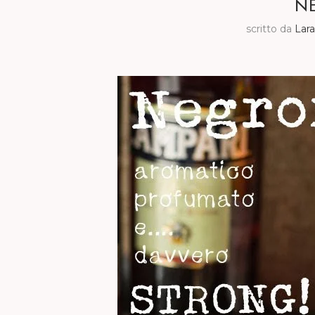
N
scritto da
Lar