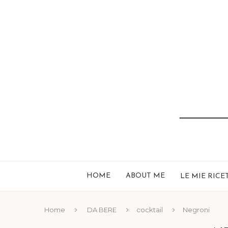
HOME
ABOUT ME
LE MIE RICE
Home
DA BERE
cocktail
Negroni