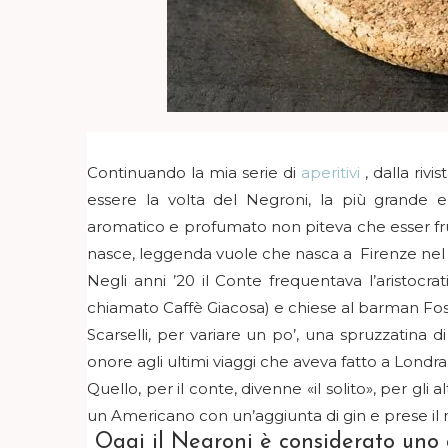
Continuando la mia serie di
aperitivi
, dalla rivi
essere la volta del Negroni, la più grande
aromatico e profumato non piteva che esser fru
nasce, leggenda vuole che nasca a Firenze nel 
Negli anni ’20 il Conte frequentava l’aristocr
chiamato Caffè Giacosa) e chiese al barman Fo
Scarselli, per variare un po’, una spruzzatina di
onore agli ultimi viaggi che aveva fatto a Londra
Quello, per il conte, divenne «il solito», per gl
un Americano con un’aggiunta di gin e prese il
Oggi il Negroni è considerato uno de