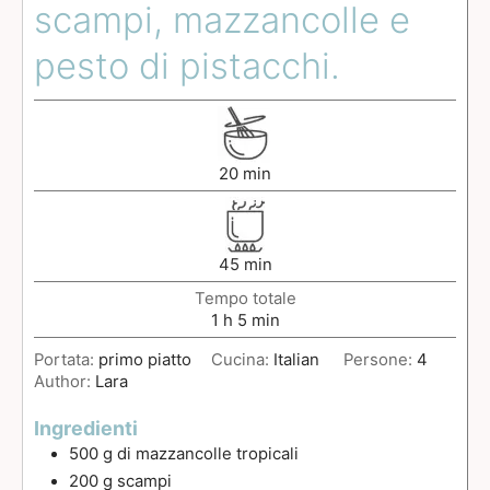
scampi, mazzancolle e
pesto di pistacchi.
20
min
45
min
Tempo totale
1
h
5
min
Portata:
primo piatto
Cucina:
Italian
Persone:
4
Author:
Lara
Ingredienti
500
g
di mazzancolle tropicali
200
g
scampi