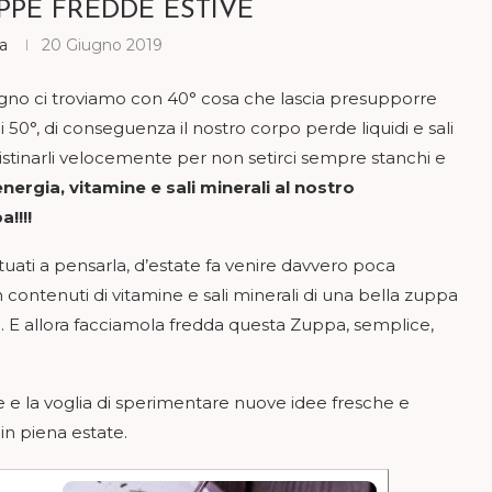
UPPE FREDDE ESTIVE
ra
20 Giugno 2019
giugno ci troviamo con 40° cosa che lascia presupporre
i 50°, di conseguenza il nostro corpo perde liquidi e sali
ipristinarli velocemente per non setirci sempre stanchi e
nergia, vitamine e sali minerali al nostro
!!!!
ati a pensarla, d’estate fa venire davvero poca
 contenuti di vitamine e sali minerali di una bella zuppa
ne. E allora facciamola fredda questa Zuppa, semplice,
e e la voglia di sperimentare nuove idee fresche e
in piena estate.