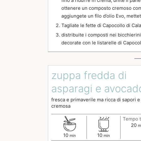
fino a ridurre in crema, unite il pan
ottenere un composto cremoso come 
aggiungete un filo d’olio Evo, mette
Tagliate le fette di Capocollo di Calab
distribuite i composti nei bicchieri
decorate con le listarelle di Capoco
zuppa fredda di
asparagi e avocad
fresca e primaverile ma ricca di sapori e
cremosa
Tempo t
20
m
10
10
min
min