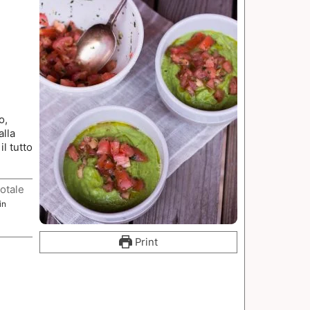
o,
alla
l tutto
otale
in
Print