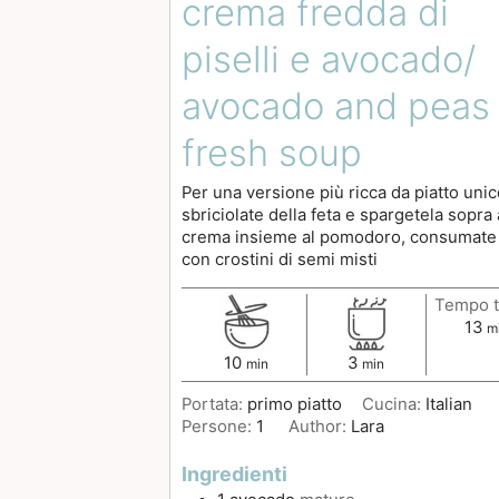
crema fredda di
piselli e avocado/
avocado and peas
fresh soup
Per una versione più ricca da piatto unic
sbriciolate della feta e spargetela sopra 
crema insieme al pomodoro, consumate i
con crostini di semi misti
Tempo t
13
m
10
3
min
min
Portata:
primo piatto
Cucina:
Italian
Persone:
1
Author:
Lara
Ingredienti