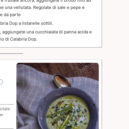
e e frullate ancora, aggiungete il brodo fino ad
una vellutata. Regolate di sale e pepe e
te da parte
ria Dop a listarelle sottili.
ni, aggiungete una cucchiaiata di panna acida e
llo di Calabria Dop.
o
otale
in