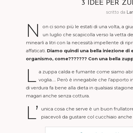
3 IDEE PER Z
scritto da
La
N
on ci sono più le estati di una volta, a 
un luglio che scapicolla verso la vetta de
minearli a litri con la necessità impellente di r
affaticati.
Diamo quindi una bella iniezione di e
organismo, come??????? Con una bella zuppa
L
a zuppa calda e fumante come siamo abitu
voglia…. Però è innegabile che l’apporto in
di verdura fa bene alla dieta in qualsiasi stagio
magari anche senza cottura.
L’
unica cosa che serve è un buon frullator
piacevoli da gustare col cucchiaio anche 