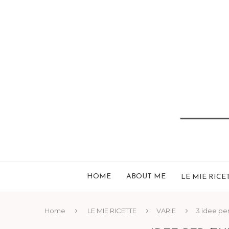
HOME
ABOUT ME
LE MIE RICE
Home
LE MIE RICETTE
VARIE
3 idee pe