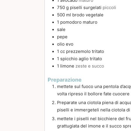
1
avocado
maturo
750
g
piselli surgelati
piccoli
500
ml
brodo vegetale
1
pomodoro maturo
sale
pepe
olio evo
1
cc
prezzemolo tritato
1
spicchio
aglio tritato
1
limone
zeste e succo
Preparazione
mettete sul fuoco una pentola d’acqua
volta ripreso il bollore fate cuocere
Preparate una ciotola piena di acqua 
piselli e immergeteli nella ciotola d
mettete i piselli nel bicchiere del fr
grattugiata del imone e il succo sp