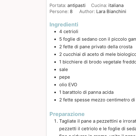
Portata:
antipasti
Cucina:
italiana
Persone:
8
Author:
Lara Bianchini
Ingredienti
4
cetrioli
5
foglie
di sedano con il piccolo g
2
fette
di pane privato della crosta
2
cucchiai
di aceto di mele biologic
1
bicchiere di brodo vegetale fredd
sale
pepe
olio EVO
1
barattolo di panna acida
2
fette
spesse mezzo centimetro di 
Preparazione
Tagliate il pane a pezzettini e irrora
pezzetti il cetriolo e le foglie di sed