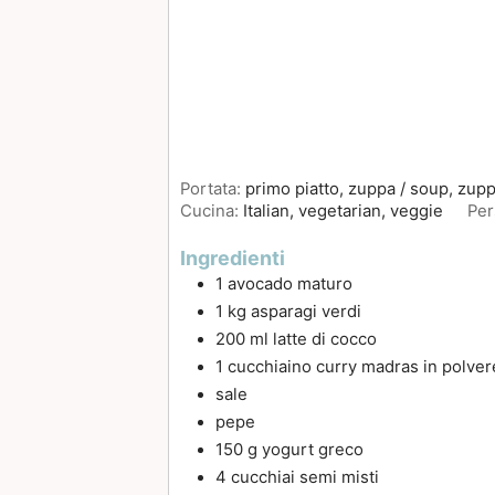
Portata:
primo piatto, zuppa / soup, zupp
Cucina:
Italian, vegetarian, veggie
Per
Ingredienti
1
avocado maturo
1
kg
asparagi verdi
200
ml
latte di cocco
1
cucchiaino
curry madras in polver
sale
pepe
150
g
yogurt greco
4
cucchiai
semi misti