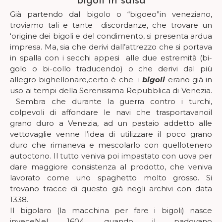
bigoli in salsa
Già partendo dal bigolo o “bigoeo”in veneziano,
troviamo tali e tante discordanze, che trovare un
‘origine dei bigoli e del condimento, si presenta ardua
impresa. Ma, sia che derivi dall’attrezzo che si portava
in spalla con i secchi appesi alle due estremità (bi-
golo o bi-collo traducendo) o che derivi dal più
allegro bighellonare,certo è che i
bigoli
erano già in
uso ai tempi della Serenissima Repubblica di Venezia.
Sembra che durante la guerra contro i turchi,
colpevoli di affondare le navi che trasportavanoil
grano duro a Venezia, ad un pastaio addetto alle
vettovaglie venne l’idea di utilizzare il poco grano
duro che rimaneva e mescolarlo con quellotenero
autoctono. Il tutto veniva poi impastato con uova per
dare maggiore consistenza al prodotto, che veniva
lavorato come uno spaghetto molto grosso. Si
trovano tracce di questo già negli archivi con data
1338.
Il bigolaro (la macchina per fare i bigoli) nasce
inveceNel 1604, quando il padovano