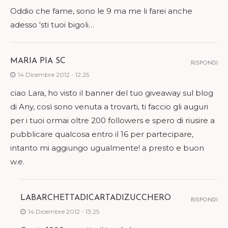
Oddio che fame, sono le 9 ma me li farei anche
adesso 'sti tuoi bigoli…
MARIA PIA SC
RISPONDI
14 Dicembre 2012 - 12:25
ciao Lara, ho visto il banner del tuo giveaway sul blog
di Any, così sono venuta a trovarti, ti faccio gli auguri
per i tuoi ormai oltre 200 followers e spero di riusire a
pubblicare qualcosa entro il 16 per partecipare,
intanto mi aggiungo ugualmente! a presto e buon
w.e.
LABARCHETTADICARTADIZUCCHERO
RISPONDI
14 Dicembre 2012 - 13:25