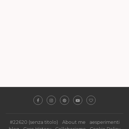
#22620 (senza titolo)
About me
aesperimenti