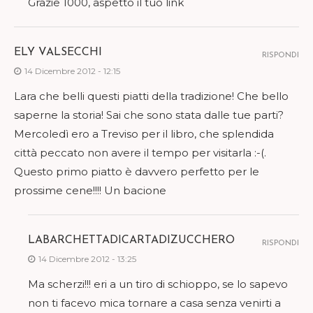
Grazie 1000, aspetto il tuo link
ELY VALSECCHI
RISPONDI
14 Dicembre 2012 - 12:15
Lara che belli questi piatti della tradizione! Che bello
saperne la storia! Sai che sono stata dalle tue parti?
Mercoledì ero a Treviso per il libro, che splendida
città peccato non avere il tempo per visitarla :-(.
Questo primo piatto è davvero perfetto per le
prossime cene!!!! Un bacione
LABARCHETTADICARTADIZUCCHERO
RISPONDI
14 Dicembre 2012 - 13:25
Ma scherzi!!! eri a un tiro di schioppo, se lo sapevo
non ti facevo mica tornare a casa senza venirti a