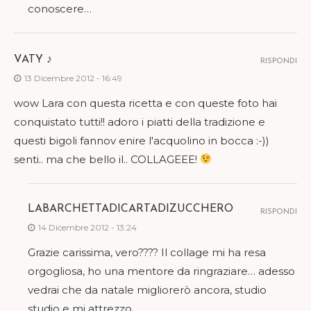
conoscere…
VATY ♪
RISPONDI
13 Dicembre 2012 - 16:49
wow Lara con questa ricetta e con queste foto hai
conquistato tutti!! adoro i piatti della tradizione e
questi bigoli fannov enire l'acquolino in bocca :-))
senti.. ma che bello il.. COLLAGEEE!
LABARCHETTADICARTADIZUCCHERO
RISPONDI
14 Dicembre 2012 - 13:24
Grazie carissima, vero???? Il collage mi ha resa
orgogliosa, ho una mentore da ringraziare… adesso
vedrai che da natale migliorerò ancora, studio
studio e mi attrezzo