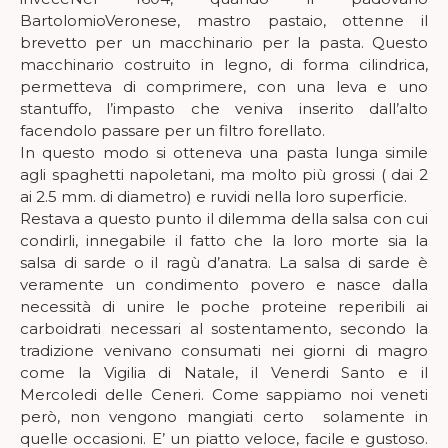
BartolomioVeronese, mastro pastaio, ottenne il
brevetto per un macchinario per la pasta. Questo
macchinario costruito in legno, di forma cilindrica,
permetteva di comprimere, con una leva e uno
stantuffo, l’impasto che veniva inserito dall’alto
facendolo passare per un filtro forellato.
In questo modo si otteneva una pasta lunga simile
agli spaghetti napoletani, ma molto più grossi ( dai 2
ai 2.5 mm. di diametro) e ruvidi nella loro superficie.
Restava a questo punto il dilemma della salsa con cui
condirli, innegabile il fatto che la loro morte sia la
salsa di sarde o il ragù d’anatra. La salsa di sarde è
veramente un condimento povero e nasce dalla
necessità di unire le poche proteine reperibili ai
carboidrati necessari al sostentamento, secondo la
tradizione venivano consumati nei giorni di magro
come la Vigilia di Natale, il Venerdi Santo e il
Mercoledi delle Ceneri. Come sappiamo noi veneti
però, non vengono mangiati certo solamente in
quelle occasioni. E’ un piatto veloce, facile e gustoso.