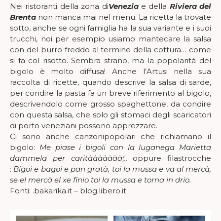
Nei ristoranti della zona di
Venezia
e della
Riviera del
Brenta
non manca mai nel menu. La ricetta la trovate
sotto, anche se ogni famiglia ha la sua variante e i suoi
trucchi, noi per esempio usiamo mantecare la salsa
con del burro freddo al termine della cottura… come
si fa col risotto. Sembra strano, ma la popolarità del
bigolo è molto diffusa! Anche l’Artusi nella sua
raccolta di ricette, quando descrive la salsa di sarde,
per condire la pasta fa un breve riferimento al bigolo,
descrivendolo come grosso spaghettone, da condire
con questa salsa, che solo gli stomaci degli scaricatori
di porto veneziani possono apprezzare.
Ci sono anche canzonipopolari che richiamano il
bigolo:
Me piase i bigoli con la luganega Marietta
dammela per caritààààààà¦..
oppure filastrocche
:
Bigoi e bagoi e pan gratà, toi la mussa e va al mercà,
se el mercà el xe finio toi la mussa e torna in drio.
Fonti: .bakarika.it – blog.libero.it