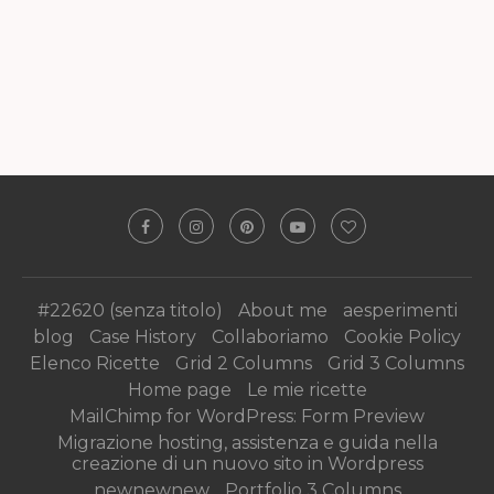
#22620 (senza titolo)
About me
aesperimenti
blog
Case History
Collaboriamo
Cookie Policy
Elenco Ricette
Grid 2 Columns
Grid 3 Columns
Home page
Le mie ricette
MailChimp for WordPress: Form Preview
Migrazione hosting, assistenza e guida nella
creazione di un nuovo sito in Wordpress
newnewnew
Portfolio 3 Columns