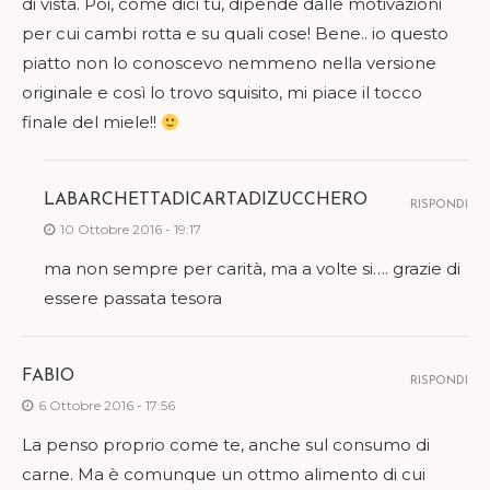
di vista. Poi, come dici tu, dipende dalle motivazioni
per cui cambi rotta e su quali cose! Bene.. io questo
piatto non lo conoscevo nemmeno nella versione
originale e così lo trovo squisito, mi piace il tocco
finale del miele!!
LABARCHETTADICARTADIZUCCHERO
RISPONDI
10 Ottobre 2016 - 19:17
ma non sempre per carità, ma a volte si…. grazie di
essere passata tesora
FABIO
RISPONDI
6 Ottobre 2016 - 17:56
La penso proprio come te, anche sul consumo di
carne. Ma è comunque un ottmo alimento di cui