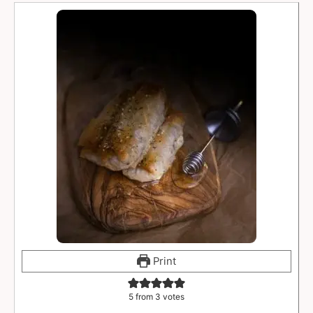
Print
5
from
3
votes