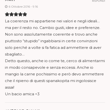
M4RY
RISPONDI
6 Ottobre 2016 - 9:16
La coerenza mi appartiene nei valori e negli ideali…
ma per il resto no. Cambio gusti, idee e preferenze.
Non sono assolutamente coerente e trovo anche
piuttosto “stupido” ingabbiarsi in certe convinzioni
solo perché a volte si fa fatica ad ammettere di aver
sbagliato…
Detto questo, anche io come te, cerco di alimentarmi
in modo consapevole e senza eccessi. Anche io
mangio la carne pochissimo e però devo ammettere
che il ripieno di questi spanakopita mi ingolosisce
assai!
Un bacio amica <3